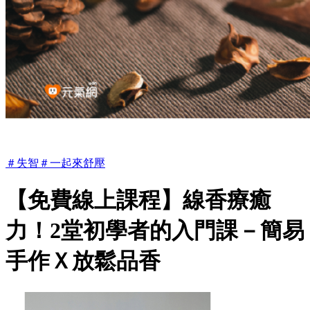
＃
失智
＃
一起來舒壓
【免費線上課程】線香療癒
力！2堂初學者的入門課－簡易
手作Ｘ放鬆品香