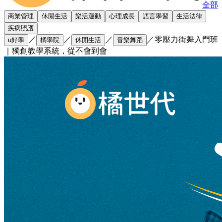
全部
商業管理
休閒生活
樂活運動
心理成長
語言學習
生活法律
疾病照護
／
／
／
／
零壓力街舞入門班
u好學
橘學院
休閒生活
音樂舞蹈
｜獨創教學系統，從不會到會