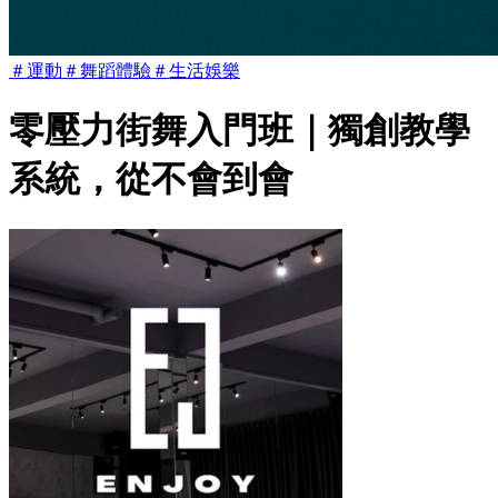
＃
運動
＃
舞蹈體驗
＃
生活娛樂
零壓力街舞入門班｜獨創教學
系統，從不會到會