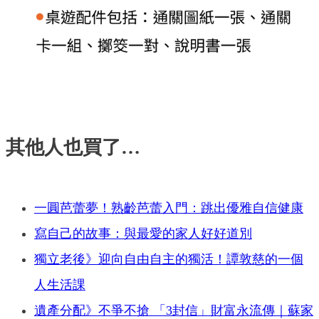
其他人也買了…
一圓芭蕾夢！熟齡芭蕾入門：跳出優雅自信健康
寫自己的故事：與最愛的家人好好道別
獨立老後》迎向自由自主的獨活！譚敦慈的一個
人生活課
遺產分配》不爭不搶 「3封信」財富永流傳｜蘇家