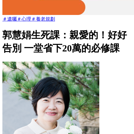
＃
遺囑
＃
心理
＃
養老規劃
郭慧娟生死課：親愛的！好好
告別 一堂省下20萬的必修課