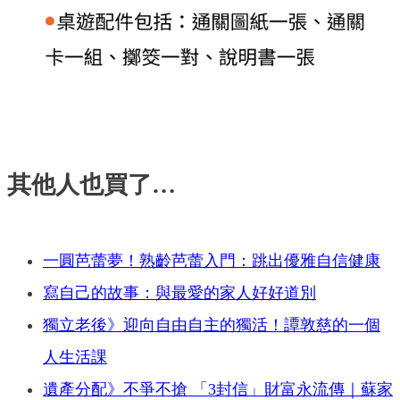
其他人也買了…
一圓芭蕾夢！熟齡芭蕾入門：跳出優雅自信健康
寫自己的故事：與最愛的家人好好道別
獨立老後》迎向自由自主的獨活！譚敦慈的一個
人生活課
遺產分配》不爭不搶 「3封信」財富永流傳｜蘇家