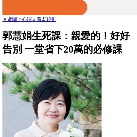
＃
遺囑
＃
心理
＃
養老規劃
郭慧娟生死課：親愛的！好好
告別 一堂省下20萬的必修課