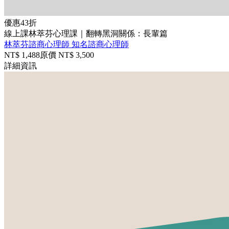
優惠
43折
線上課
林萃芬心理課｜翻轉黑洞關係：長輩篇
林萃芬諮商心理師
知名諮商心理師
NT$
1,488
原價 NT$
3,500
詳細資訊