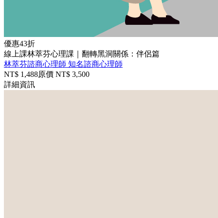
優惠
43折
線上課
林萃芬心理課｜翻轉黑洞關係：伴侶篇
林萃芬諮商心理師
知名諮商心理師
NT$
1,488
原價 NT$
3,500
詳細資訊