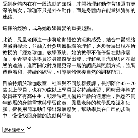
受到身體內在有一股流動的熱感，才開始理解動作背後還有更
深的層次，瑜珈不只是外在動作，而是身體內在能量與覺知的
連結。
這樣的經驗，成為她教學轉變的重要起點。
此後，鳳凰老師進一步將瑜伽體位的流動感受，結合中醫經絡
與臟腑觀念，並融入針灸與氣循環的理解，逐步發展出現在所
教授的「經絡瑜伽」教學系統。她的教學不僅停留在動作層
面，更希望引導學員從身體感受出發，理解氣血流動與內在狀
態的連結，進而開啟對身體更深一層的認識與照顧方式，強調
透過溫和、持續的練習，引導身體恢復自然的調整能力。
目前持續於瑜伽教室、社區與不同族群授課，長期陪伴45～70
歲以上學員，也有70歲以上學員固定持續練習，同時最年輕的
學員甚至有高中生，顯示課程具備跨年齡的適應性，熟悉不同
年齡層的身體需求與學習節奏。鳳凰老師的教學風格溫和細
膩，擅長用簡單動作帶出深層感受，幫助學員在自己的步調
中，慢慢找回身體的流動與平衡。