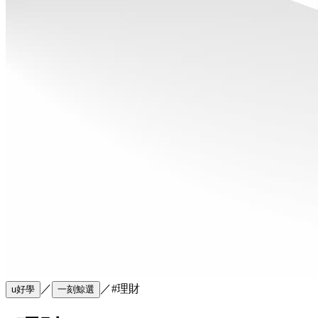
／
／
#理財
u好學
一刻鯨選