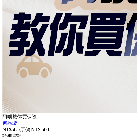
阿噗教你買保險
何品璇
NT$
425
原價 NT$
500
詳細資訊