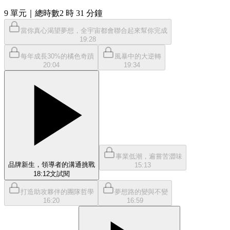
9
單元
｜總時數2 時 31 分鐘
當你真心渴望夢想，全宇宙都會聯合起來幫你完成
19:28
每年成長30%的橘色奇蹟
風暴中的大逆轉
20:04
19:34
事業低潮，遍嘗苦澀味
品牌新生，領導者的溝通挑戰
15:13
18:12
文
試閱
打造助攻夥伴的團隊哲學
夢想路的變與不變
16:20
16:59