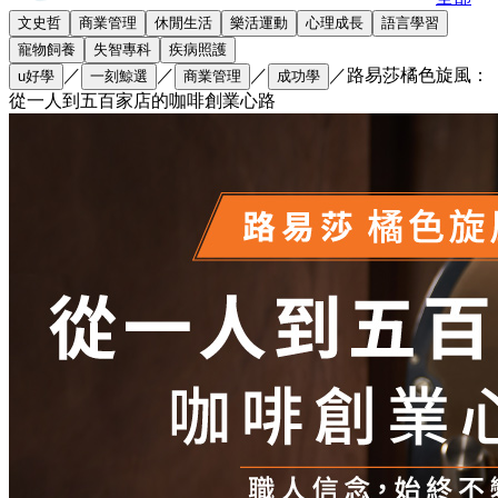
文史哲
商業管理
休閒生活
樂活運動
心理成長
語言學習
寵物飼養
失智專科
疾病照護
／
／
／
／
路易莎橘色旋風：
u好學
一刻鯨選
商業管理
成功學
從一人到五百家店的咖啡創業心路