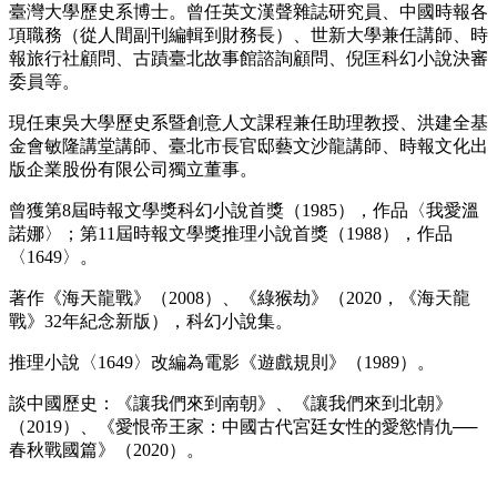
臺灣大學歷史系博士。曾任英文漢聲雜誌研究員、中國時報各
項職務（從人間副刊編輯到財務長）、世新大學兼任講師、時
報旅行社顧問、古蹟臺北故事館諮詢顧問、倪匡科幻小說決審
委員等。
現任東吳大學歷史系暨創意人文課程兼任助理教授、洪建全基
金會敏隆講堂講師、臺北市長官邸藝文沙龍講師、時報文化出
版企業股份有限公司獨立董事。
曾獲第8屆時報文學獎科幻小說首獎（1985），作品〈我愛溫
諾娜〉；第11屆時報文學獎推理小說首獎（1988），作品
〈1649〉。
著作《海天龍戰》（2008）、《綠猴劫》（2020，《海天龍
戰》32年紀念新版），科幻小說集。
推理小說〈1649〉改編為電影《遊戲規則》（1989）。
談中國歷史：《讓我們來到南朝》、《讓我們來到北朝》
（2019）、《愛恨帝王家：中國古代宮廷女性的愛慾情仇──
春秋戰國篇》（2020）。