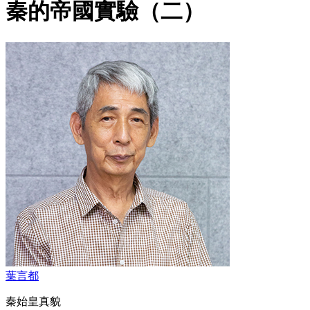
秦的帝國實驗（二）
葉言都
秦始皇真貌