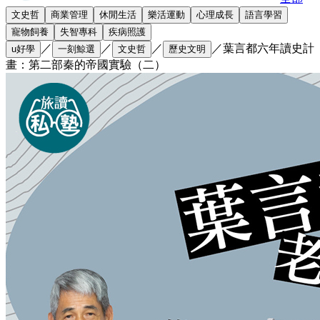
文史哲
商業管理
休閒生活
樂活運動
心理成長
語言學習
寵物飼養
失智專科
疾病照護
／
／
／
／
葉言都六年讀史計
u好學
一刻鯨選
文史哲
歷史文明
畫：第二部秦的帝國實驗（二）