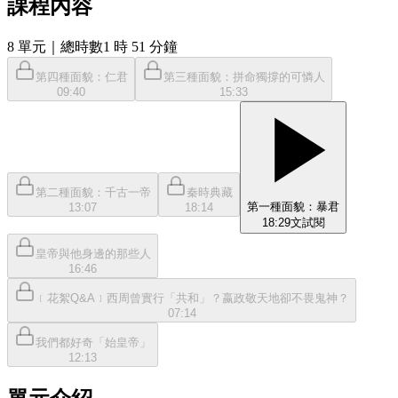
課程內容
8
單元
｜總時數1 時 51 分鐘
第四種面貌：仁君
第三種面貌：拼命獨撐的可憐人
09:40
15:33
第二種面貌：千古一帝
秦時典藏
第一種面貌：暴君
13:07
18:14
18:29
文
試閱
皇帝與他身邊的那些人
16:46
﹝花絮Q&A﹞西周曾實行「共和」？嬴政敬天地卻不畏鬼神？
07:14
我們都好奇「始皇帝」
12:13