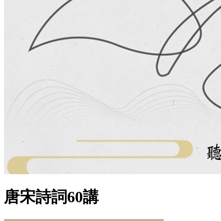
唐宋詩詞60講