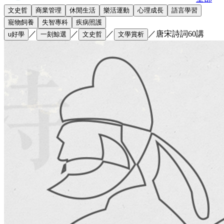
文史哲
商業管理
休閒生活
樂活運動
心理成長
語言學習
寵物飼養
失智專科
疾病照護
／
／
／
／
唐宋詩詞60講
u好學
一刻鯨選
文史哲
文學賞析