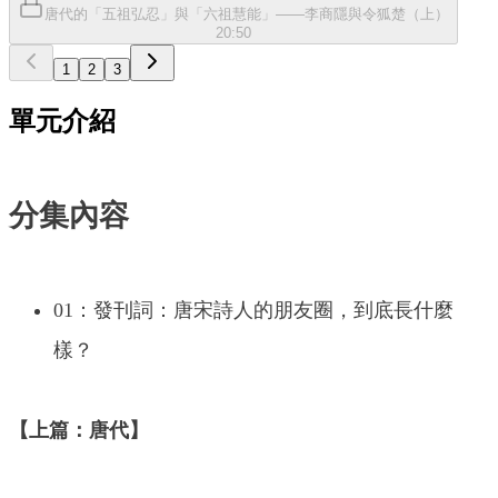
唐代的「五祖弘忍」與「六祖慧能」——李商隱與令狐楚（上）
20:50
1
2
3
單元介紹
分集內容
01：發刊詞：唐宋詩人的朋友圈，到底長什麼
樣？
【上篇：唐代】