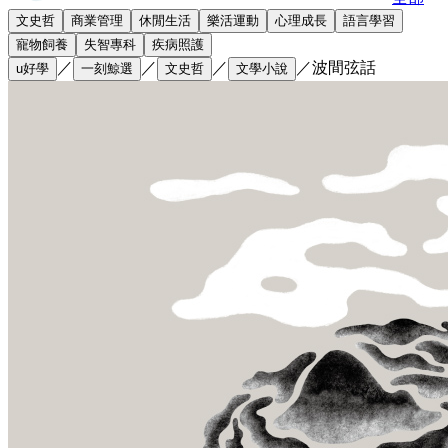
文史哲
商業管理
休閒生活
樂活運動
心理成長
語言學習
寵物飼養
失智專科
疾病照護
／
／
／
／
波間弦話
u好學
一刻鯨選
文史哲
文學小說