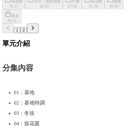
青斑蝶
水平二連霰彈槍
打獵
桂花釀
圍獵
31:17
18:53
17:54
21:39
30:50
獻皮
25:11
1
2
單元介紹
分集內容
01：基地
02：基地特調
03：冬玫
04：探花叢