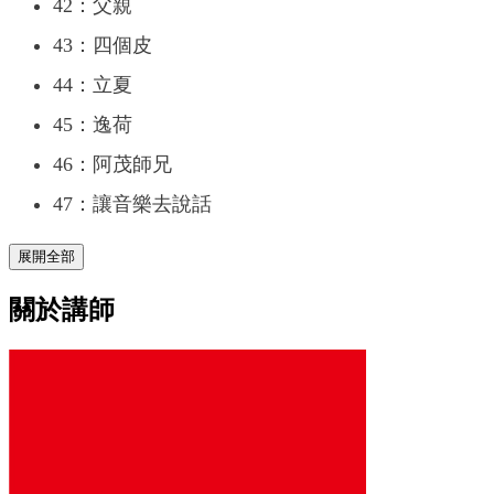
42：父親
43：四個皮
44：立夏
45：逸荷
46：阿茂師兄
47：讓音樂去說話
展開全部
關於講師