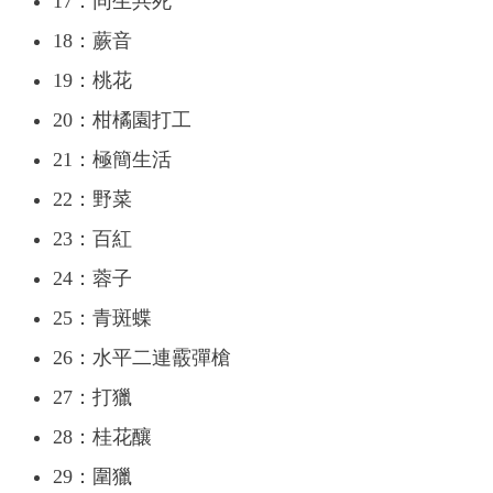
17：同生共死
18：蕨音
19：桃花
20：柑橘園打工
21：極簡生活
22：野菜
23：百紅
24：蓉子
25：青斑蝶
26：水平二連霰彈槍
27：打獵
28：桂花釀
29：圍獵