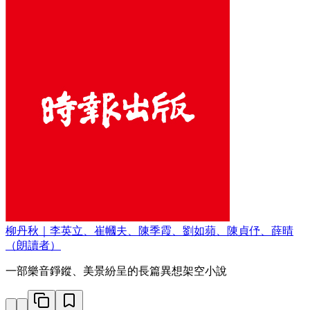
柳丹秋｜李英立、崔幗夫、陳季霞、劉如蘋、陳貞伃、薛晴
（朗讀者）
一部樂音錚鏦、美景紛呈的長篇異想架空小說