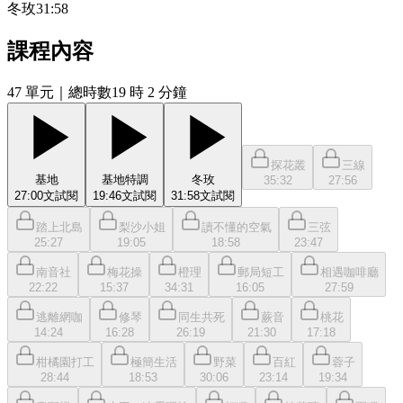
冬玫
31:58
課程內容
47
單元
｜總時數19 時 2 分鐘
探花叢
三線
基地
基地特調
冬玫
35:32
27:56
27:00
文
試閱
19:46
文
試閱
31:58
文
試閱
踏上北島
梨沙小姐
讀不懂的空氣
三弦
25:27
19:05
18:58
23:47
南音社
梅花操
橙理
郵局短工
相遇咖啡廳
22:22
15:37
34:31
16:05
27:59
逃離網咖
修琴
同生共死
蕨音
桃花
14:24
16:28
26:19
21:30
17:18
柑橘園打工
極簡生活
野菜
百紅
蓉子
28:44
18:53
30:06
23:14
19:34