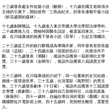
十三歲發表處女作短篇小說《酸模》。十六歲在國文老師清水
文雄的引薦下，開始使用「三島由紀夫」的筆名連載中篇小說
《鮮花盛開的森林》。
十七歲創辦雜誌。十九歲進入東京帝國大學法學部法律學科。
二十歲應徵入伍，體檢時因醫生誤診，被遣返回東京。二十一
歲，在川端康成的推薦下發表小說《菸草》，引起文壇矚目。
二十三歲從工作的銀行辭職成為專職作家，同年發表首部長篇
小說《盜賊》。二十四歲出版《假面的告白》，此後佳作不
斷。二十九歲發表《潮騷》，後該作品獲第一屆新潮社文學
獎。三十一歲發表《金閣寺》，後該作品獲第八屆讀賣文學
獎。
三十三歲時，在川端康成的介紹下，與一位畫家的女兒結婚，
婚後一度環遊世界。三十五歲，出演電影《風野郎》的男主
角。三十六歲發表劇本《十日菊》，後該作品獲第十三屆讀賣
文學獎（戲劇類）。三十八歲時自己當模特兒，出版寫真集
《薔薇刑》。四十一歲時，自編自導自演的電影《憂國》在法
國國際短片電影節上映。四十五歲時，突然輕生離世，震驚世
人。