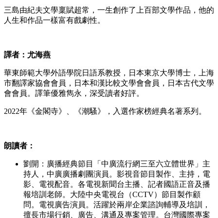
三島由紀夫文學稟賦超常，一生創作了上百部文學作品，他的
人生和作品一樣富有戲劇性。
譯者：尤海燕
華東師範大學外語學院日語系教授，日本東京大學博士，上海
市翻譯家協會會員，日本和漢比較文學會會員，日本古代文學
會會員。譯筆優雅雋永，深受讀者好評。
2022年《金閣寺》、《潮騷》，入選作家榜經典名著系列。
朗讀者：
劉開：廣播經典節目「中廣流行網三至六立體世界」主
持人，中廣廣播劇團演員。影視音節目製作、主持，電
影、電視配音。各電視新聞台主播、記者國語正音及播
報培訓老師。大陸中央電視台（CCTV）節目製作顧
問。電視廣告演員。活躍於兩岸企業諮詢輔導及培訓，
擅長市場行銷、廣告、溝通及專案管理。台灣國際專案