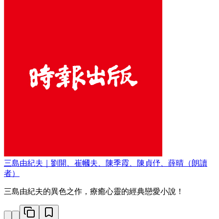
三島由紀夫｜劉開、崔幗夫、陳季霞、陳貞伃、薛晴（朗讀
者）
三島由紀夫的異色之作，療癒心靈的經典戀愛小說！