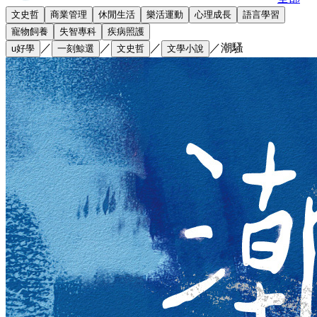
文史哲
商業管理
休閒生活
樂活運動
心理成長
語言學習
寵物飼養
失智專科
疾病照護
／
／
／
／
潮騷
u好學
一刻鯨選
文史哲
文學小說