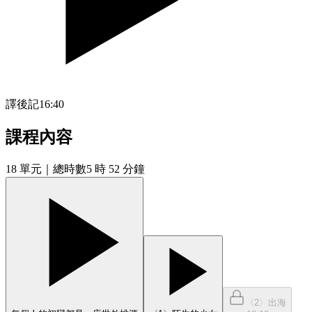
譯後記
16:40
課程內容
18
單元
｜總時數5 時 52 分鐘
〈2〉出海