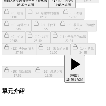
每個人的初戀都是一座世外桃源
〈1〉陌生的少女
18:18
06:32
文
試閱
14:05
文
試閱
〈3〉禱告
〈4〉廢墟中的邂逅
〈5〉初吻
11:01
12:38
19:17
〈6〉再遇初江
〈7〉千代子
〈8〉暴風雨中的幽會
19:38
15:27
32:56
〈9〉妒火
〈10〉謠言
〈11〉千代子的幸福
22:58
25:49
22:24
〈12〉失敗的努力
〈13〉海女的比賽
〈14〉勇氣
27:59
21:00
34:35
〈15〉新治歸來
〈16〉燈塔之夜
譯後記
17:52
13:36
16:40
文
試閱
單元介紹