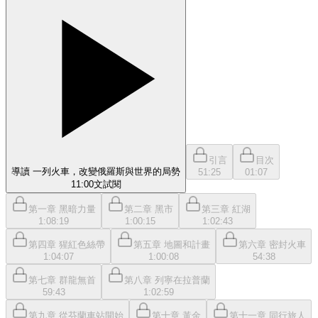
引言
目次
導讀 一列火車，改變俄羅斯與世界的局勢
51:25
01:07
11:00
文
試閱
第一章 黑暗力量
第二章 黑市
第三章 紅湖
1:08:19
1:00:15
1:02:43
第四章 猩紅色絲帶
第五章 地圖和計畫
第六章 密封火車
1:04:07
1:00:08
54:38
第七章 群龍無首
第八章 列寧在拉普蘭
59:43
1:02:59
第九章 從芬蘭車站開始
第十章 黃金
第十一章 同行旅人