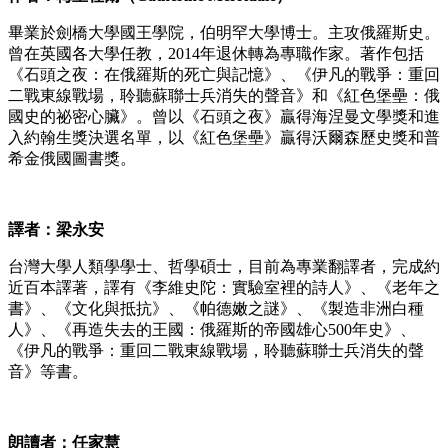
畢業於劍橋大學國王學院，伯明罕大學博士。主攻俄羅斯史。
曾在英國各大學任教，2014年退休轉為專職作家。著作包括
《石頭之夜：在俄羅斯的死亡與記憶》、《伊凡的戰爭：重回
二戰東線戰場，聆聽蘇聯士兵消失的聲音》和《紅色堡壘：俄
國史的祕密心臟》。曾以《石頭之夜》贏得海涅曼文學獎和進
入約翰生獎決選名單，以《紅色堡壘》贏得沃爾森歷史獎和普
希金俄國圖書獎。
譯者：梁永安
台灣大學人類學學士、哲學碩士，目前為專業翻譯者，完成約
近百本譯著，譯有《李維史陀：實驗室裡的詩人》、《老年之
書》、《文化與抵抗》、《帕德嫩之謎》、《製造非洲白種
人》、《再造失去的王國：俄羅斯的帝國雄心500年史》、
《伊凡的戰爭：重回二戰東線戰場，聆聽蘇聯士兵消失的聲
音》等書。
朗讀者：任家慧