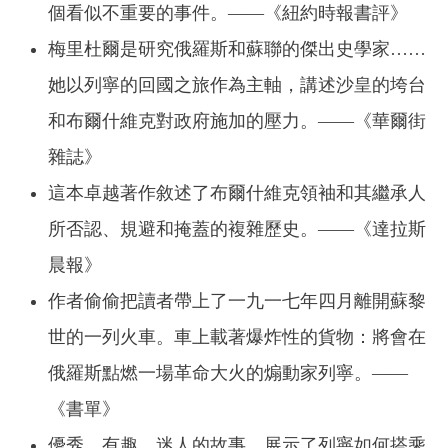
個看似不重要的事件。——《紐約時報書評》
梅里杜爾是研究俄羅斯和蘇聯的傑出史學家……
她以列寧的回國之旅作為主軸，講述沙皇的垮台
和布爾什維克對政府施加的壓力。——《華爾街
雜誌》
這本卓越著作敘述了布爾什維克領袖和其繼承人
所否認、規避和掩蓋的複雜歷史。——《達拉斯
晨報》
作者偷偷把讀者帶上了一九一七年四月離開蘇黎
世的一列火車。車上載著爆炸性的貨物：將會在
俄羅斯點燃一場革命大火的煽動家列寧。——
《書單》
優秀、有趣、迷人的故事，展示了列寧如何搭乘