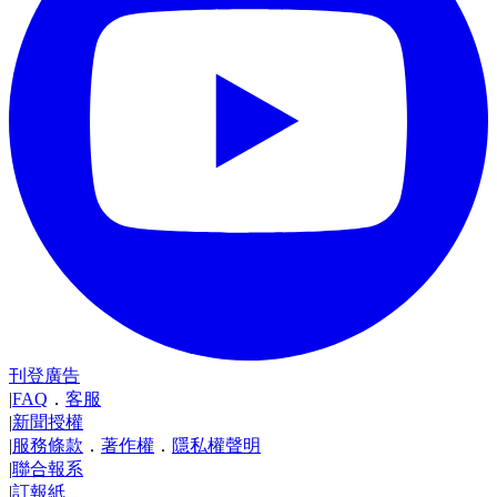
刊登廣告
|
FAQ
．
客服
|
新聞授權
|
服務條款
．
著作權
．
隱私權聲明
|
聯合報系
|
訂報紙