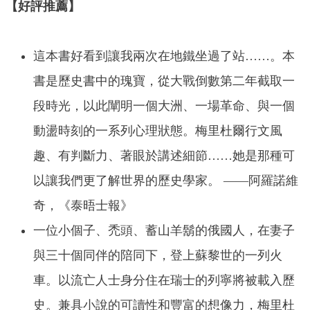
【好評推薦】
這本書好看到讓我兩次在地鐵坐過了站……。本
書是歷史書中的瑰寶，從大戰倒數第二年截取一
段時光，以此闡明一個大洲、一場革命、與一個
動盪時刻的一系列心理狀態。梅里杜爾行文風
趣、有判斷力、著眼於講述細節……她是那種可
以讓我們更了解世界的歷史學家。 ——阿羅諾維
奇，《泰晤士報》
一位小個子、禿頭、蓄山羊鬍的俄國人，在妻子
與三十個同伴的陪同下，登上蘇黎世的一列火
車。以流亡人士身分住在瑞士的列寧將被載入歷
史。兼具小說的可讀性和豐富的想像力，梅里杜