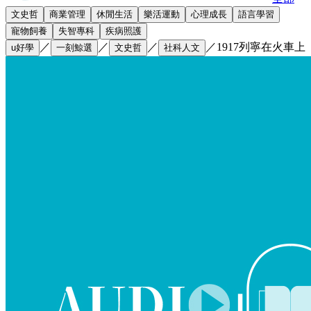
文史哲
商業管理
休閒生活
樂活運動
心理成長
語言學習
寵物飼養
失智專科
疾病照護
／
／
／
／
1917列寧在火車上
u好學
一刻鯨選
文史哲
社科人文