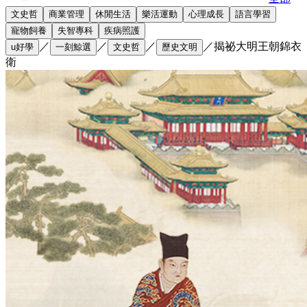
文史哲
商業管理
休閒生活
樂活運動
心理成長
語言學習
寵物飼養
失智專科
疾病照護
／
／
／
／
揭祕大明王朝錦衣
u好學
一刻鯨選
文史哲
歷史文明
衛