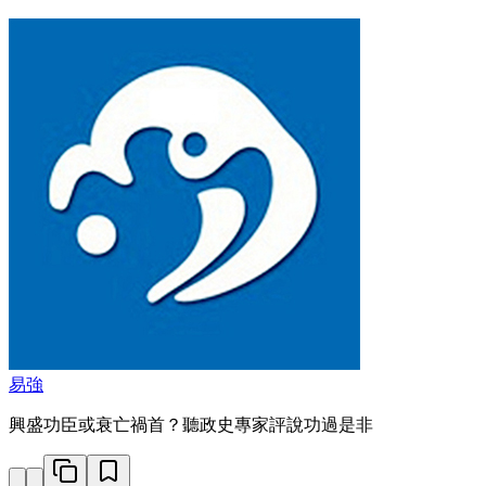
易強
興盛功臣或衰亡禍首？聽政史專家評說功過是非