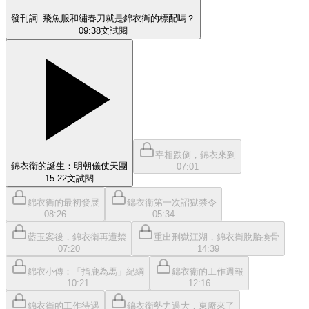
發刊詞_飛魚服和繡春刀就是錦衣衛的標配嗎？
09:38
文
試閱
宰相跌倒，錦衣來到
錦衣衛的誕生：明朝儀仗天團
07:01
15:22
文
試閱
錦衣衛的最初發展
錦衣衛第一次詔獄禁令
08:26
05:34
藍玉案後，錦衣衛再遭禁
重出刑獄江湖，錦衣衛脫胎換骨
07:20
14:39
錦衣小傳：「指鹿為馬」紀綱
錦衣衛的工作週報
10:21
12:16
錦衣衛的工作待遇
錦衣衛勢力過大，東廠來了