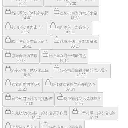
10:38
15:30
當東廠勢力大於錦衣衛
當錦衣衛勢力大於東廠
14:40
11:39
都別吵，西廠來了！
兩起兩落，西廠起伏
10:39
10:51
咦，怎麼還有個內廠？
錦衣小傳：挑戰者牟斌
10:43
08:20
廠衛合流的下場
錦衣衛在哪一朝最興盛
09:34
10:14
錦衣小傳：武狀元王佐
錦衣衛是皇親聯姻熱門人選？
10:19
10:35
錦衣衛裡的官N代
為什麼錦衣衛內有外族人？
11:20
09:54
皇帝如何下錦衣衛這盤棋
錦衣衛是個高危職業？
12:09
10:27
朱允炆敗給朱棣，錦衣衛起了作用
二帝相爭，錦衣衛站隊
10:47
10:17
誰背叛了景帝？
錦衣小傳：忠義袁彬