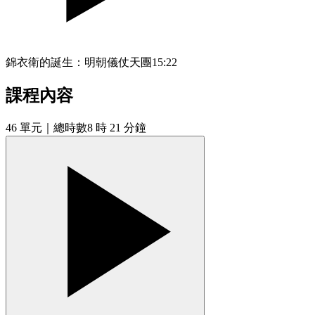
錦衣衛的誕生：明朝儀仗天團
15:22
課程內容
46
單元
｜總時數8 時 21 分鐘