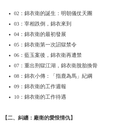
02：錦衣衛的誕生：明朝儀仗天團
03：宰相跌倒，錦衣來到
04：錦衣衛的最初發展
05：錦衣衛第一次詔獄禁令
06：藍玉案後，錦衣衛再遭禁
07：重出刑獄江湖，錦衣衛脫胎換骨
08：錦衣小傳：「指鹿為馬」紀綱
09：錦衣衛的工作週報
10：錦衣衛的工作待遇
【二、糾纏：廠衛的愛恨情仇】