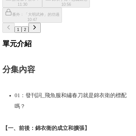
11:30
10:56
番外：「大明武神」的功過
10:47
1
2
單元介紹
分集內容
01：發刊詞_飛魚服和繡春刀就是錦衣衛的標配
嗎？
【一、前後：錦衣衛的成立和擴張】