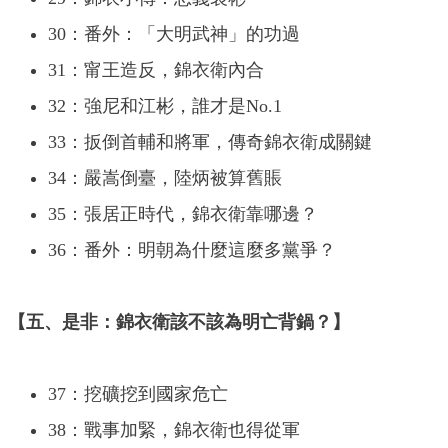
30：番外：「大明武神」的功過
31：甯王造反，錦衣衛內合
32：強尼和江彬，誰才是No.1
33：扳倒首輔和將軍，傳奇錦衣衛成關鍵
34：嚴嵩倒臺，陸炳被算舊賬
35：張居正時代，錦衣衛靠哪邊？
36：番外：明朝為什麼這麼多黨爭？
【五、是非：錦衣衛該不該為明亡背鍋？】
37：挖礦挖到國家危亡
38：戰事加緊，錦衣衛也得從軍