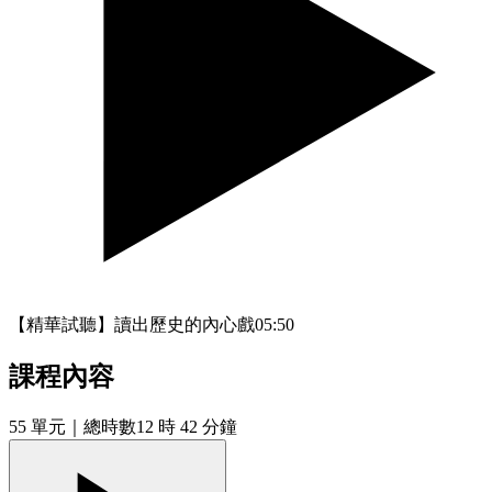
【精華試聽】讀出歷史的內心戲
05:50
課程內容
55
單元
｜總時數12 時 42 分鐘