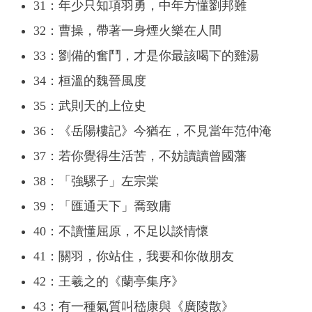
31：年少只知項羽勇，中年方懂劉邦難
32：曹操，帶著一身煙火樂在人間
33：劉備的奮鬥，才是你最該喝下的雞湯
34：桓溫的魏晉風度
35：武則天的上位史
36：《岳陽樓記》今猶在，不見當年范仲淹
37：若你覺得生活苦，不妨讀讀曾國藩
38：「強騾子」左宗棠
39：「匯通天下」喬致庸
40：不讀懂屈原，不足以談情懷
41：關羽，你站住，我要和你做朋友
42：王羲之的《蘭亭集序》
43：有一種氣質叫嵇康與《廣陵散》