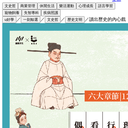
文史哲
商業管理
休閒生活
樂活運動
心理成長
語言學習
寵物飼養
失智專科
疾病照護
／
／
／
／
讀出歷史的內心戲
u好學
一刻鯨選
文史哲
歷史文明