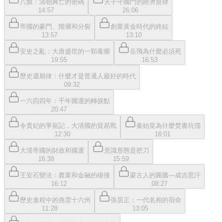
八旗：清朝興亡的密碼
天子守國門的經濟規律
14:57
26:06
帝國的豪門、階層和分裂
創業黃金時代的終結
13:57
13:10
安史之亂：大唐盛世的一顆毒瘤
岳飛為什麼必須死
19:55
16:53
歷史週期律：什麼才是普通人最好的時代
09:32
一六四四年：千年國運的轉捩點
20:47
令貴妃的爭寵記，大清國的貿易戰
秦始皇為什麼焚書坑儒
12:30
16:01
大漢帝國的財政和國運
意識形態是把刀
16:38
15:59
王安石變法：農業和金融的碰撞
蒙古人的圖騰—成吉思汗
16:12
08:27
歷史進程中的燕雲十六州
張居正：一代名相的宿命
11:28
13:05