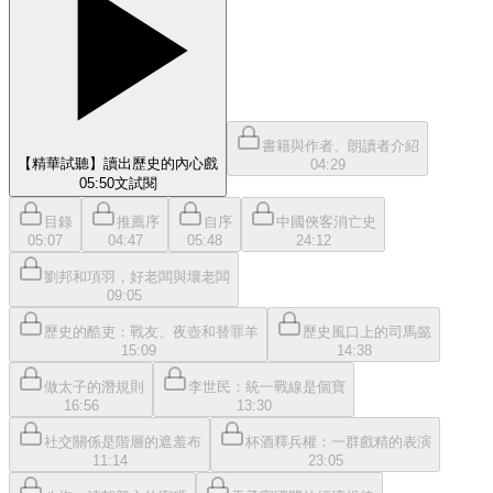
書籍與作者、朗讀者介紹
【精華試聽】讀出歷史的內心戲
04:29
05:50
文
試閱
目錄
推薦序
自序
中國俠客消亡史
05:07
04:47
05:48
24:12
劉邦和項羽，好老闆與壞老闆
09:05
歷史的酷吏：戰友、夜壺和替罪羊
歷史風口上的司馬懿
15:09
14:38
做太子的潛規則
李世民：統一戰線是個寶
16:56
13:30
社交關係是階層的遮羞布
杯酒釋兵權：一群戲精的表演
11:14
23:05