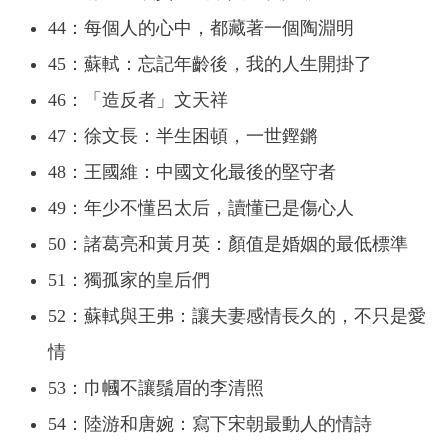
44：每個人的心中，都藏著一個陶淵明
45：蘇軾：忘記年齡後，我的人生開掛了
46：「造反者」文天祥
47：徐文長：半生困頓，一世鏗鏘
48：王國維：中國文化最後的堅守者
49：年少不懂呂太后，讀懂已是傷心人
50：諸葛亮和黃月英：顏值是婚姻的最低標準
51：獨孤家的皇后們
52：蘇軾與王弗：讓夫妻感情長久的，不只是愛
情
53：巾幗不讓鬚眉的李清照
54：陸游和唐婉：寫下宋朝最動人的情詩