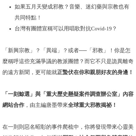
如果五月天變成邪教？音樂、迷幻藥與宗教也有
共同特點！
台灣有團體宣稱可以用唱歌對抗Covid-19？
「新興宗教」？「異端」？或者──「邪教」！你是怎
麼稱呼這些充滿爭議的教派團體？而它不只是詭異離奇
的遠方新聞，更可能就
正蟄伏在你和親朋好友的身邊！
「一刻鯨選」與「重大歷史懸疑案件調查辦公室」內容
網站合作
，由主編唐墨帶來
全球重大邪教揭祕！
在一則則惡名昭彰的事件爬梳中，你將發現帶來心靈美