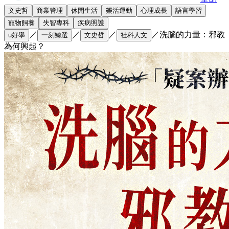
文史哲
商業管理
休閒生活
樂活運動
心理成長
語言學習
寵物飼養
失智專科
疾病照護
／
／
／
／
洗腦的力量：邪教
u好學
一刻鯨選
文史哲
社科人文
為何興起？