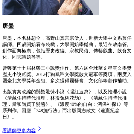
唐墨
唐墨，本名林恕全，高野山真言宗僧人，世新大學中文系兼任
講師。四歲開始看布袋戲，大學開始學崑曲，最近在敕南管。
創作面向極廣，包括歷史改編、宗教民俗、傳藝戲曲、飲食文
化、同志議題等等。
曾獲第十七屆林榮三小說獎佳作、第六屆全球華文星雲文學獎
歷史小說貳獎、2012打狗鳳邑文學獎散文冠軍等獎項，兩度入
圍臺北文學獎年金組。多次獲得國藝會、文化部等創作補助。
出版實案改編的懸疑驚悚小說《腥紅速寫》，以及推理小說
《清藏住持時代推理．林投冤桃花劫》、《清藏住持時代推
理．當和尚買了髮簪》、《濃度40%的自白：酒保神探1》等
系列作。因應「748施行法」而出版同志散文《違憲紀念
日》。
看講師更多內容