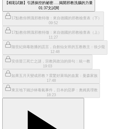
【精彩試聽】引誘操控的祕密.....揭開邪教洗腦的力量
01:37
文
試閱
17點教你辨識邪教特徵：來自德國的邪教檢查表（下）
09:52
17點教你辨識邪教特徵：來自德國的邪教檢查表（上）
11:27
隨世紀病毒散播的謊言，自創仙女班的五教教主：徐少龍
12:48
安倍晉三死亡之謎，宗教與政治的掛勾：統一教
19:03
如果五月天變成邪教？震驚好萊塢的血案：曼森家族
17:48
東京地下鐵沙林毒氣事件，日本的惡夢：奧姆真理教
18:23