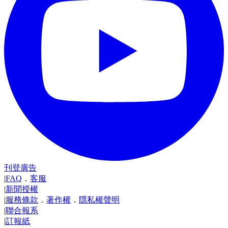
刊登廣告
|
FAQ
．
客服
|
新聞授權
|
服務條款
．
著作權
．
隱私權聲明
|
聯合報系
|
訂報紙