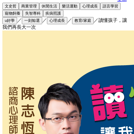
文史哲
商業管理
休閒生活
樂活運動
心理成長
語言學習
寵物飼養
失智專科
疾病照護
／
／
／
／
讀懂孩子，讓
u好學
一刻鯨選
心理成長
教育/家庭
我們再長大一次