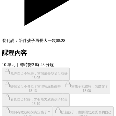
發刊詞：陪伴孩子再長大一次
08:28
課程內容
10
單元
｜總時數2 時 23 分鐘
允許自己不完美，當個成長型父母就好
16:05
哪個父母不暴走？當理智線斷裂時
當孩子犯錯時，怎麼辦？
18:13
18:00
看見自己的好，才有能力欣賞孩子的美
15:19
如何有效鼓勵與肯定孩子？
照顧孩子，也關照曾經受傷的自己