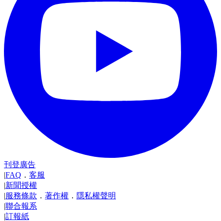
刊登廣告
|
FAQ
．
客服
|
新聞授權
|
服務條款
．
著作權
．
隱私權聲明
|
聯合報系
|
訂報紙