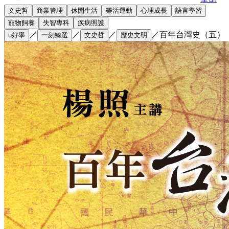
文史哲
商業管理
休閒生活
樂活運動
心理成長
語言學習
寵物飼養
失智專科
疾病照護
／
／
／
／
百年台灣史（五）
u好學
一刻鯨選
文史哲
歷史文明