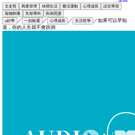
文史哲
商業管理
休閒生活
樂活運動
心理成長
語言學習
寵物飼養
失智專科
疾病照護
／
／
／
／
如果可以早知
u好學
一刻鯨選
心理成長
生活哲學
道，你的人生就不會跌倒