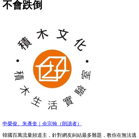
不會跌倒
申榮俊、朱彥奎｜余宗翰（朗讀者）
韓國百萬流量頻道主，針對網友糾結最多難題，教你在無法逃