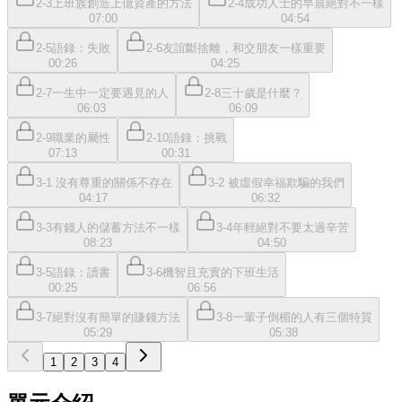
2-3上班族創造上億資產的方法
2-4成功人士的早晨絕對不一樣
07:00
04:54
2-5語錄：失敗
2-6友誼斷捨離，和交朋友一樣重要
00:26
04:25
2-7一生中一定要遇見的人
2-8三十歲是什麼？
06:03
06:09
2-9職業的屬性
2-10語錄：挑戰
07:13
00:31
3-1 沒有尊重的關係不存在
3-2 被虛假幸福欺騙的我們
04:17
06:32
3-3有錢人的儲蓄方法不一樣
3-4年輕絕對不要太過辛苦
08:23
04:50
3-5語錄：讀書
3-6機智且充實的下班生活
00:25
06:56
3-7絕對沒有簡單的賺錢方法
3-8一輩子倒楣的人有三個特質
05:29
05:38
1
2
3
4