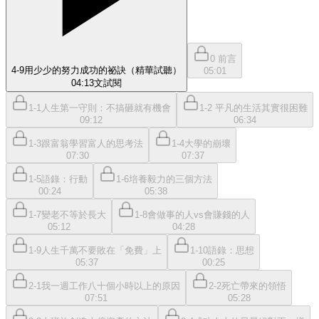
0 前言
4-9用少少的努力成功的祕訣（精華試聽）
05:01
04:13
文
試閱
1-1人生第一守則：不搞砸就有機會
1-2 平凡的生活其實很困難
09:12
06:34
1-3跟富翁學習富人的思考法
1-4大學的崩壞
07:30
07:37
1-5語錄：行動
1-6培養毅力的三個方法
00:24
05:38
1-7變老不等於長大
1-8會做事的人vs會賺錢的人
05:12
04:28
1-9人生千萬不要敗在「免費」上
1-10語錄：思想
05:37
00:25
2-1我一週工作八十個小時以上的原因
2-2死亡帶來的領悟
07:51
05:28