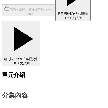
信仰的基礎：底比斯三神（上）
新王國時期的強盛關鍵
10:00
17:03
文
試閱
發刊詞：活在千年歷史中
08:38
文
試閱
單元介紹
分集內容