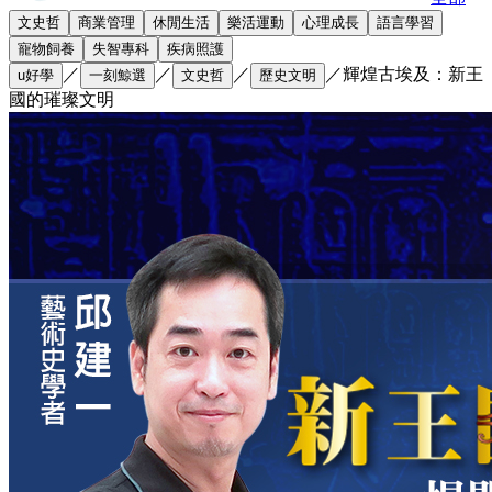
文史哲
商業管理
休閒生活
樂活運動
心理成長
語言學習
寵物飼養
失智專科
疾病照護
／
／
／
／
輝煌古埃及：新王
u好學
一刻鯨選
文史哲
歷史文明
國的璀璨文明