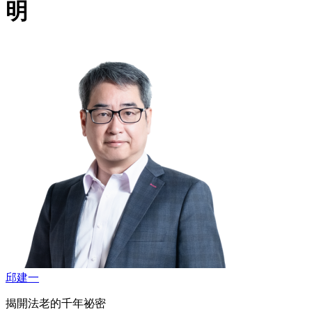
明
邱建一
揭開法老的千年祕密