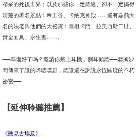
精采的死後世界；以及那些你一定聽過、卻不一定搞得
清楚的著名景點：帝王谷、卡納克神殿……還有鼎鼎大
名的法老與他們的大祕寶：圖坦卡門、拉美西斯二世、
黃金面具、永生書……。
──準備好了嗎？邀請你戴上耳機，側耳傾聽──聽風沙
間傳來了誰的唏噓嘆息，聽誰還在訴說永恆國度的不朽
祕密──
【延伸聆聽推薦】
《聽見古埃及》