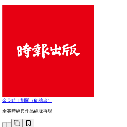
余英時｜劉開（朗讀者）
余英時經典作品絕版再現