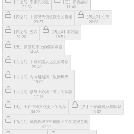
【二之3】墨家的突破
【三】新春談心
22:56
11:46
【四之1】中國現代價值觀念的變遷
【四之2】仁學
23:37
26:08
【四之3】五四
【四之4】群體論
32:20
18:51
【五】價值荒原上的儒家幽靈
14:48
【六之1】中國知識人之史的考察
29:49
【六之2】內向超越與「改變世界」
19:02
【六之3】修身正心與「道」的保證
17:13
【七】士在中國文化史上的地位
【八】士的傳統及其斷裂
34:23
23:02
【九之1】試說科舉在中國史上的功能與意義
32:17