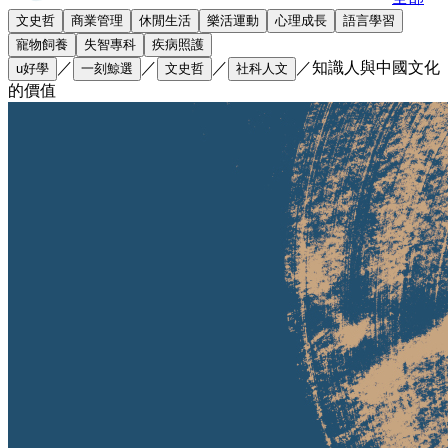
文史哲
商業管理
休閒生活
樂活運動
心理成長
語言學習
寵物飼養
失智專科
疾病照護
／
／
／
／
知識人與中國文化
u好學
一刻鯨選
文史哲
社科人文
的價值