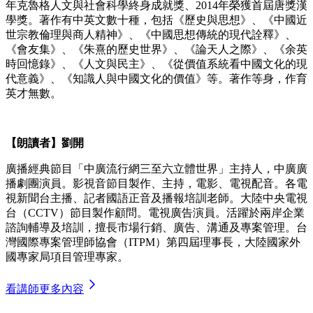
年克魯格人文與社會科學終身成就獎、2014年榮獲首屆唐獎漢
學獎。著作有中英文數十種，包括《歷史與思想》、《中國近
世宗教倫理與商人精神》、《中國思想傳統的現代詮釋》、
《會友集》、《朱熹的歷史世界》、《論天人之際》、《余英
時回憶錄》、《人文與民主》、《從價值系統看中國文化的現
代意義》、《知識人與中國文化的價值》等。著作等身，作育
英才無數。
【朗讀者】劉開
廣播經典節目「中廣流行網三至六立體世界」主持人，中廣廣
播劇團演員。影視音節目製作、主持，電影、電視配音。各電
視新聞台主播、記者國語正音及播報培訓老師。大陸中央電視
台（CCTV）節目製作顧問。電視廣告演員。活躍於兩岸企業
諮詢輔導及培訓，擅長市場行銷、廣告、溝通及專案管理。台
灣國際專案管理師協會（ITPM）第四屆理事長，大陸國家外
國專家局項目管理專家。
看講師更多內容