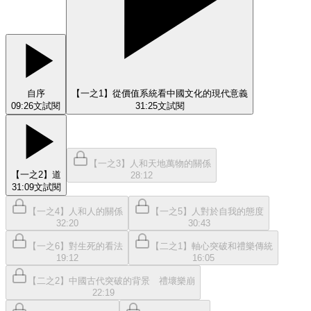
自序
【一之1】從價值系統看中國文化的現代意義
09:26
文
試閱
31:25
文
試閱
【一之3】人和天地萬物的關係
【一之2】道
28:12
31:09
文
試閱
【一之4】人和人的關係
【一之5】人對於自我的態度
32:20
30:43
【一之6】對生死的看法
【二之1】軸心突破和禮樂傳統
19:12
16:05
【二之2】中國古代突破的背景 禮壞樂崩
22:19