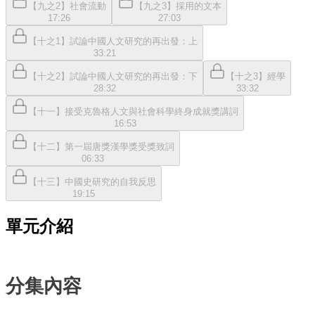
【九之2】社會流動
【九之3】採用的文本
17:26
27:03
【十之1】試論中國人文研究的再出發：上
33:21
【十之2】試論中國人文研究的再出發：下
【十之3】經學
28:32
33:32
【十一】接受克魯格人文與社會科學終身成就獎講詞
16:53
【十二】第一屆唐獎漢學獎受獎致詞
06:33
【十三】中國史研究的自我反思
19:15
單元介紹
分集內容