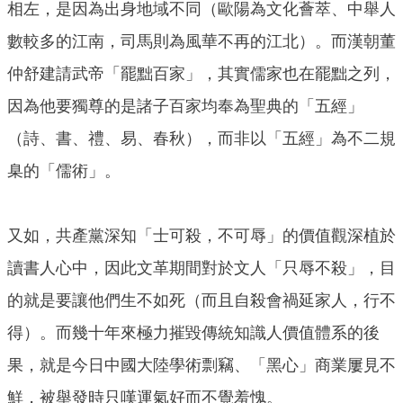
相左，是因為出身地域不同（歐陽為文化薈萃、中舉人
數較多的江南，司馬則為風華不再的江北）。而漢朝董
仲舒建請武帝「罷黜百家」，其實儒家也在罷黜之列，
因為他要獨尊的是諸子百家均奉為聖典的「五經」
（詩、書、禮、易、春秋），而非以「五經」為不二規
臬的「儒術」。
又如，共產黨深知「士可殺，不可辱」的價值觀深植於
讀書人心中，因此文革期間對於文人「只辱不殺」，目
的就是要讓他們生不如死（而且自殺會禍延家人，行不
得）。而幾十年來極力摧毀傳統知識人價值體系的後
果，就是今日中國大陸學術剽竊、「黑心」商業屢見不
鮮，被舉發時只嘆運氣好而不覺羞愧。