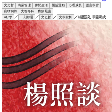
文史哲
商業管理
休閒生活
樂活運動
心理成長
語言學習
寵物飼養
失智專科
疾病照護
／
／
／
／
楊照談川端康成
u好學
一刻鯨選
文史哲
文學賞析