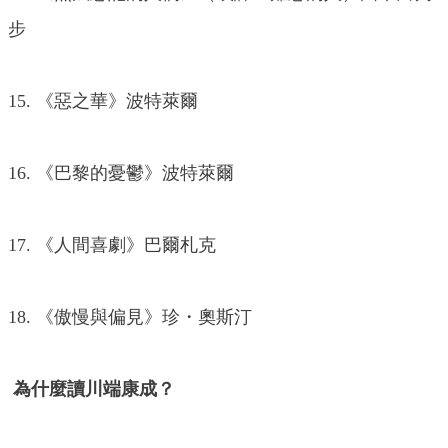
步
15. 《惡之華》波特萊爾
16. 《巴黎的憂鬱》波特萊爾
17. 《人間喜劇》巴爾札克
18. 《傲慢與偏見》珍・奧斯汀
為什麼讀川端康成？