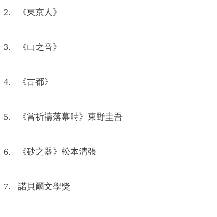
2. 《東京人》
3. 《山之音》
4. 《古都》
5. 《當祈禱落幕時》東野圭吾
6. 《砂之器》松本清張
7. 諾貝爾文學獎