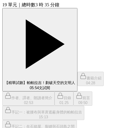
19
單元
｜總時數3 時 35 分鐘
書籍介紹
【精華試聽】帕帕拉吉！劃破天空的文明人
04:28
05:54
文
試閱
作者、譯者、朗讀者簡介
目錄
前言
02:53
01:25
09:50
手記一：被腰布與草蓆遮蔽身體的帕帕拉吉
15:13
手記二：在石箱屋、裂縫與石頭島之間