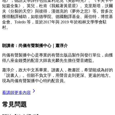
地》；德語文學譯作包括葉利尼克《美妙時光》、《卡夫卡中
短篇全集》、英兒．杜肯《我戴著黃星星》、克里斯塔．沃爾
夫《分裂的天空》與彼得．漢德克的《夢外之悲》等。曾多次
獲得翻譯補助，如歌德學院、德國翻譯基金、羅伯特．博世基
金會、Toledo 等，並於2017年與 2019 年於柏林文學學會駐
村。
朗讀者：尚儀有聲製播中心｜蕭淳介
尚儀有聲製播中心是專業的有聲出版品製作與發行單位，由獲
得八座金鐘獎的配音大師袁光麟先生擔任聲音總監。
蕭淳介，政大中文系畢業。讀書人，教書匠，希望能成為好的
「說書人」。但願不負文字，用聲音走到更深、更遠的地方。
現為尚儀有聲製播中心特約配音員。
看講師更多內容
常見問題