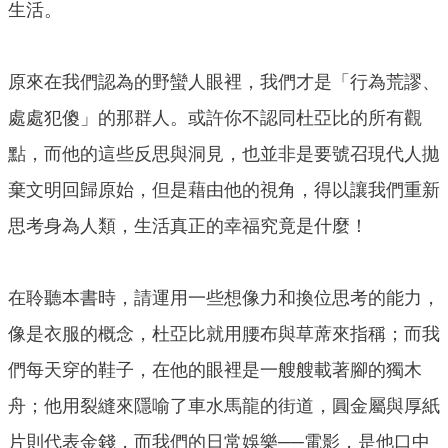
生活。
原來在我們認為的野蠻人眼裡，我們才是「行為荒謬、
處處犯傻」的那群人。或許你不認同杜亞比的所有觀
點，而他的這些反思與洞見，也並非是要號召現代人拋
棄文明回歸原始，但是藉由他的視角，得以讓我們重新
思考身為人類，生活真正的幸福究竟是什麼！
在聆聽本書時，請運用一些想像力和換位思考的能力，
像是衣服的概念，杜亞比就用腰布與草蓆來指稱；而我
們每天穿的鞋子，在他的眼裡是一艘艘載著腳的獨木
舟；他用裂縫來隱喻了車水馬龍的街道，圓金屬與厚紙
片則代表金錢，而我們的日常娛樂──電影，是他口中