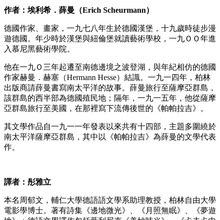
作者：埃利希．薛曼（Erich Scheurmann）
德國作家、畫家，一九七八年生於德國漢堡，十九歲時徒步漫
遊德國。年少時於漢堡與紐倫堡就讀藝術學校，一九ＯＯ年進
入慕尼黑藝術學院。
他在一九Ｏ三年起遷至南德邊境之波登湖，與年紀相仿的德國
作家赫曼．赫塞（Hermann Hesse）結識。一九一四年，柏林
出版商請薛曼書寫南太平洋的故事。薛曼旅行至薩摩亞群島，
該群島的西半部為德國殖民地；隔年，一九一五年，他從薩摩
亞群島旅行至美國，在那裡寫下流傳後世的《帕帕拉吉》。
其文學作品自一九一一年發表以來共有十四部，主題多圍繞於
南太平洋薩摩亞群島，其中以《帕帕拉吉》為薛曼的文學代表
作。
譯者：彤雅立
本名周郁文，輔仁大學德語語文學系助理教授，柏林自由大學
電影學博士。著有詩集《邊地微光》、《月照無眠》、《夢遊