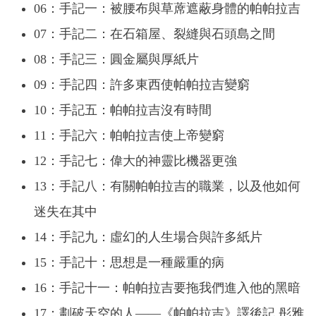
06：手記一：被腰布與草蓆遮蔽身體的帕帕拉吉
07：手記二：在石箱屋、裂縫與石頭島之間
08：手記三：圓金屬與厚紙片
09：手記四：許多東西使帕帕拉吉變窮
10：手記五：帕帕拉吉沒有時間
11：手記六：帕帕拉吉使上帝變窮
12：手記七：偉大的神靈比機器更強
13：手記八：有關帕帕拉吉的職業，以及他如何
迷失在其中
14：手記九：虛幻的人生場合與許多紙片
15：手記十：思想是一種嚴重的病
16：手記十一：帕帕拉吉要拖我們進入他的黑暗
17：劃破天空的人——《帕帕拉吉》譯後記 彤雅