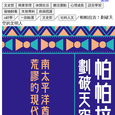
文史哲
商業管理
休閒生活
樂活運動
心理成長
語言學習
寵物飼養
失智專科
疾病照護
／
／
／
／
帕帕拉吉！劃破天
u好學
一刻鯨選
文史哲
社科人文
空的文明人