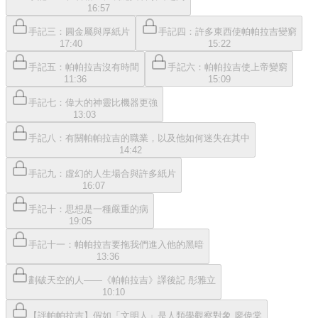
16:57
手記三：圓金屬與厚紙片
手記四：許多東西使帕帕拉吉變窮
17:40
15:22
手記五：帕帕拉吉沒有時間
手記六：帕帕拉吉使上帝變窮
11:36
15:09
手記七：偉大的神靈比機器更強
13:03
手記八：有關帕帕拉吉的職業，以及他如何迷失在其中
14:42
手記九：虛幻的人生場合與許多紙片
16:07
手記十：思想是一種嚴重的病
19:05
手記十一：帕帕拉吉要拖我們進入他的黑暗
13:36
劃破天空的人——《帕帕拉吉》譯後記 彤雅立
10:10
【評帕帕拉吉】假如「文明人」是人類學觀察對象 廖偉棠