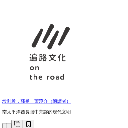
埃利希．薛曼｜蕭淳介（朗讀者）
南太平洋酋長眼中荒謬的現代文明