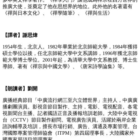
推廣大使，並奠定了他在思想界的地位。此外他的名著還有
《禪與日本文化》、《禪學隨筆》、《禪與生活》
【譯者】謝思煒
1954年生，北京人。1982年畢業於北京師範大學，1984年獲得
碩士學位以後，任北京師範大學中文系講師，1996年獲北京師
範大學博士學位。2001年起，為清華大學中文系教授、博士生
導師。著有《禪宗與中國文學》、《唐宋詩學論集》等。
【朗讀者】劉開
廣播經典節目「中廣流行網三至六立體世界」主持人，中廣廣
播劇團演員。影視音節目製作、主持，電影、電視配音。各電
視新聞台主播、記者國語正音及播報培訓老師。大陸中央電視
台（CCTV）節目製作顧問。電視廣告演員。活躍於兩岸企業
諮詢輔導及培訓，擅長市場行銷、廣告、溝通及專案管理。台
灣國際專案管理師協會（ITPM）第四屆理事長，大陸國家外
國專家局項目管理專家。