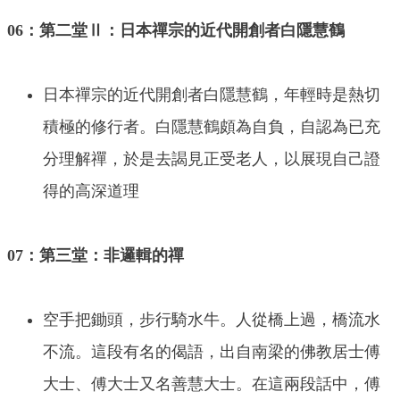
06：第二堂Ⅱ：日本禪宗的近代開創者白隱慧鶴
日本禪宗的近代開創者白隱慧鶴，年輕時是熱切
積極的修行者。白隱慧鶴頗為自負，自認為已充
分理解禪，於是去謁見正受老人，以展現自己證
得的高深道理
07：第三堂：非邏輯的禪
空手把鋤頭，步行騎水牛。人從橋上過，橋流水
不流。這段有名的偈語，出自南梁的佛教居士傅
大士、傅大士又名善慧大士。在這兩段話中，傅