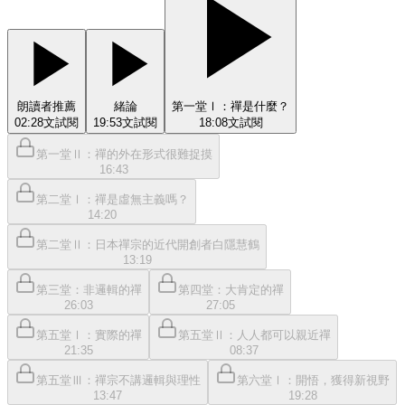
朗讀者推薦
緒論
第一堂Ⅰ：禪是什麼？
02:28
文
試閱
19:53
文
試閱
18:08
文
試閱
第一堂Ⅱ：禪的外在形式很難捉摸
16:43
第二堂Ⅰ：禪是虛無主義嗎？
14:20
第二堂Ⅱ：日本禪宗的近代開創者白隱慧鶴
13:19
第三堂：非邏輯的禪
第四堂：大肯定的禪
26:03
27:05
第五堂Ⅰ：實際的禪
第五堂Ⅱ：人人都可以親近禪
21:35
08:37
第五堂Ⅲ：禪宗不講邏輯與理性
第六堂Ⅰ：開悟，獲得新視野
13:47
19:28