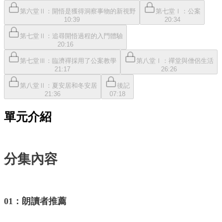
第六堂Ⅱ：開悟是獲得洞察事物的新視野
第七堂Ⅰ：公案
10:39
20:34
第七堂Ⅱ：追尋開悟過程的入門體驗
20:16
第七堂Ⅲ：臨濟禪採用了公案教學
第八堂Ⅰ：禪堂與僧侶生活
21:17
26:26
第八堂Ⅱ：夏安居和冬安居
後記
21:36
07:18
單元介紹
分集內容
01：朗讀者推薦