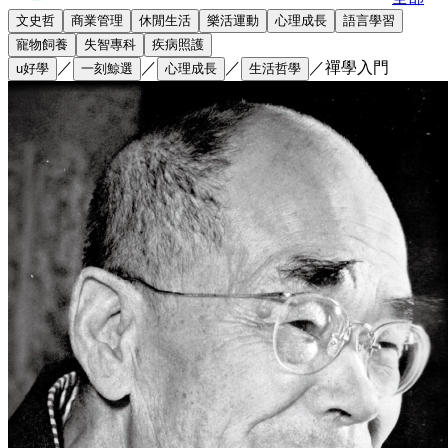
文史哲
商業管理
休閒生活
樂活運動
心理成長
語言學習
寵物飼養
失智專科
疾病照護
／
／
／
／
禪學入門
u好學
一刻鯨選
心理成長
生活哲學