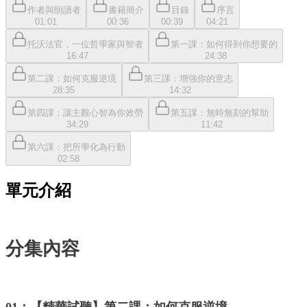
作者與朗讀者
書籍簡介
目錄
序言
01:01
00:36
00:39
04:21
托沃法官，一位哲學家與智者
第一課：如何得到你想要的
16:47
24:38
第二課：如何克服逆境
第三課：增強你的意志
28:35
14:32
第四課：讓主觀心智為你效勞
第五課：無時無刻的幫助
34:29
11:42
第六課：把所學化為行動
02:58
單元介紹
分集內容