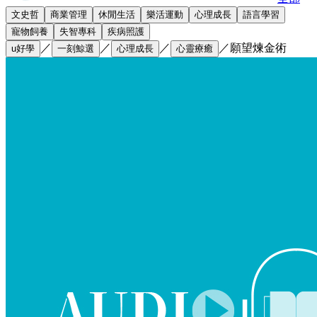
文史哲
商業管理
休閒生活
樂活運動
心理成長
語言學習
寵物飼養
失智專科
疾病照護
／
／
／
／
願望煉金術
u好學
一刻鯨選
心理成長
心靈療癒