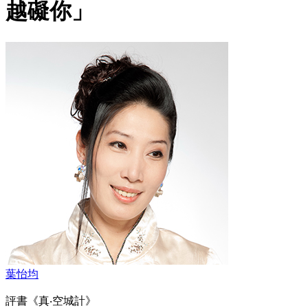
越礙你」
葉怡均
評書《真‧空城計》