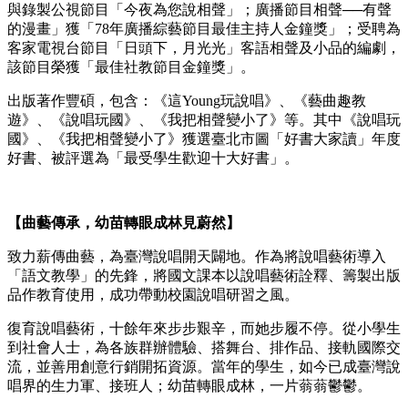
與錄製公視節目「今夜為您說相聲」；廣播節目相聲──有聲
的漫畫」獲「78年廣播綜藝節目最佳主持人金鐘獎」；受聘為
客家電視台節目「日頭下，月光光」客語相聲及小品的編劇，
該節目榮獲「最佳社教節目金鐘獎」。
出版著作豐碩，包含：《這Young玩說唱》、《藝曲趣教
遊》、《說唱玩國》、《我把相聲變小了》等。其中《說唱玩
國》、《我把相聲變小了》獲選臺北市圖「好書大家讀」年度
好書、被評選為「最受學生歡迎十大好書」。
【曲藝傳承，幼苗轉眼成林見蔚然】
致力薪傳曲藝，為臺灣說唱開天闢地。作為將說唱藝術導入
「語文教學」的先鋒，將國文課本以說唱藝術詮釋、籌製出版
品作教育使用，成功帶動校園說唱研習之風。
復育說唱藝術，十餘年來步步艱辛，而她步履不停。從小學生
到社會人士，為各族群辦體驗、搭舞台、排作品、接軌國際交
流，並善用創意行銷開拓資源。當年的學生，如今已成臺灣說
唱界的生力軍、接班人；幼苗轉眼成林，一片蓊蓊鬱鬱。