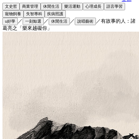
文史哲
商業管理
休閒生活
樂活運動
心理成長
語言學習
寵物飼養
失智專科
疾病照護
／
／
／
／
有故事的人：諸
u好學
一刻鯨選
休閒生活
說唱藝術
葛亮之「樂來越礙你」