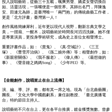
投入說唱藝術，從藝三十五載，颯爽男聲、嬌柔女聲切換自
如、活靈活現，一張嘴便是一個世界。其師出名門，拜陳逸
安、田連元為師，是臺灣唯一「兩門抱」的傳統曲藝工作者，
更是「北方評書」臺灣第一人！
創作風格簡練犀利，近年更以現代人視野，翻新古典文學之
美，一摺扇、一醒木，說唱藝術於時間長河滔滔洗鍊。她不僅
是專業演員，更投身學術研究，成為史上首位女相聲博士。
重要評書作品，如：《賣鬼》、《真‧空城計》、《三王
塚》、《曹雪芹治病》、《孫二娘外傳》等；相聲創作，如：
《新親密關係》、《我不服老》、《偉人傳》、《最想做的
事》、《聲音鐘之媽媽Song》、《少年PEI》等。
【全能創作，說唱豈止在台上流傳】
演、編、導、評、教，都有其一席之地。現為「台北曲藝團」
團長、「文化大學中國戲劇系」兼任副教授、「臺北廣播電
台」特約節目主持人。
說唱藝術不只在台上，更在各平台推廣，鍍金獲獎無數。曾參