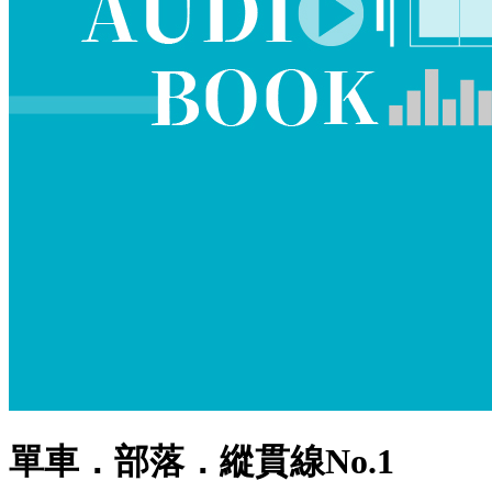
單車．部落．縱貫線No.1