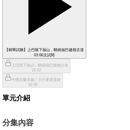
【精華試聽】上巴陵下福山，騎繞福巴越嶺古道
03:06
文
試閱
上巴陵下福山，騎繞福巴越嶺古道
25:52
中橫宜蘭支線／力行產業道路
32:39
單元介紹
分集內容