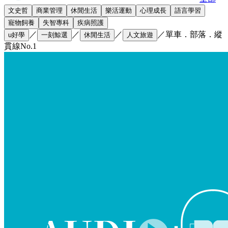
文史哲
商業管理
休閒生活
樂活運動
心理成長
語言學習
寵物飼養
失智專科
疾病照護
／
／
／
／
單車．部落．縱
u好學
一刻鯨選
休閒生活
人文旅遊
貫線No.1