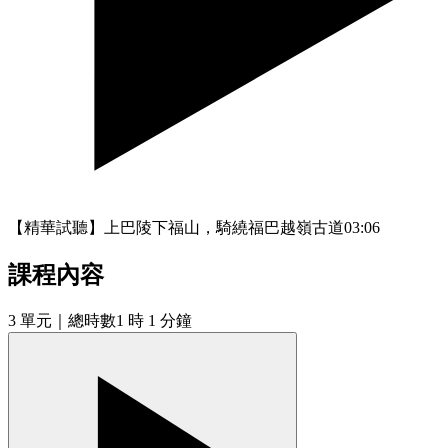
【精華試聽】上巴陵下福山，騎繞福巴越嶺古道
03:06
課程內容
3
單元
｜總時數1 時 1 分鐘