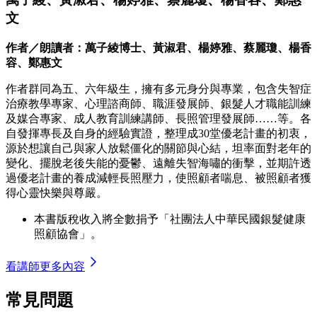
文
作者／朗讀者：萬子綾博士、黃淑君、楊婷雅、蔡麗瓊、楊香
容、鄭惠文
作者群同為五、六年級生，擁有多元身分與專業，包含失智症
治療教學專家、心理諮商師、職涯發展師、銀髮人才職能訓練
及媒合專家、成人教育訓練講師、長照管理發展師……等。各
自發揮專長及自身的經驗實證，整理成30堂優老計畫的初衷，
源於想讓自己與家人放鬆僵化的關節與心結，坦率面對老年的
變化、擺脫老後失能的憂鬱、遠離失智海嘯的衝擊，並期許透
過優老計畫的養成減輕長照壓力，使照顧者喘息、被照顧者獲
得心靈快樂與尊嚴。
本書版稅收入將全數捐予「社團法人中華民國銀髮健康
照顧協會」。
看講師更多內容
常見問題