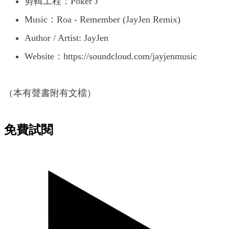
剪輯工程：Poker J
Music：Roa - Remember (JayJen Remix)
Author / Artist: JayJen
Website：https://soundcloud.com/jayjenmusic
（本有聲書附有文檔）
免費試閱