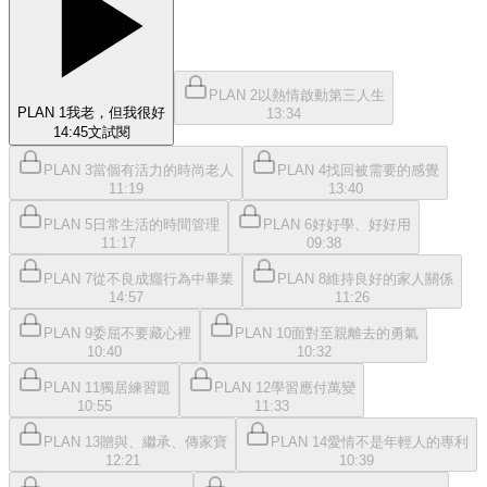
PLAN 2以熱情啟動第三人生
PLAN 1我老，但我很好
13:34
14:45
文
試閱
PLAN 3當個有活力的時尚老人
PLAN 4找回被需要的感覺
11:19
13:40
PLAN 5日常生活的時間管理
PLAN 6好好學、好好用
11:17
09:38
PLAN 7從不良成癮行為中畢業
PLAN 8維持良好的家人關係
14:57
11:26
PLAN 9委屈不要藏心裡
PLAN 10面對至親離去的勇氣
10:40
10:32
PLAN 11獨居練習題
PLAN 12學習應付萬變
10:55
11:33
PLAN 13贈與、繼承、傳家寶
PLAN 14愛情不是年輕人的專利
12:21
10:39