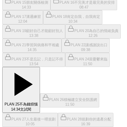
PLAN 15朋友關係檢測
PLAN 16不完美才是最完美的安排
14:33
08:47
PLAN 17溝通練習
PLAN 18肯定自我，自我肯定
12:04
10:34
PLAN 19顧好自己才能顧好別人
PLAN 20為自己的情緒負責
13:38
12:26
PLAN 21學習與病痛和平相處
PLAN 22讓感謝說出口
14:35
09:38
PLAN 23不是忘記，只是記不得
PLAN 24當憂鬱來臨
13:54
11:50
PLAN 26積極建立安全防護網
PLAN 25不為錢煩惱
11:50
14:34
文
試閱
PLAN 27人生最後一哩規劃
PLAN 28規劃你的遺產分配
10:05
16:39