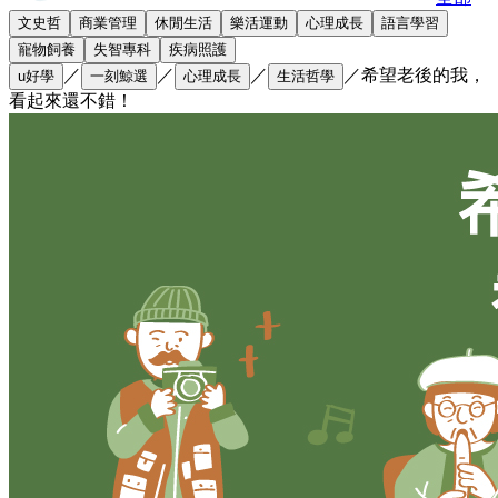
文史哲
商業管理
休閒生活
樂活運動
心理成長
語言學習
寵物飼養
失智專科
疾病照護
／
／
／
／
希望老後的我，
u好學
一刻鯨選
心理成長
生活哲學
看起來還不錯！