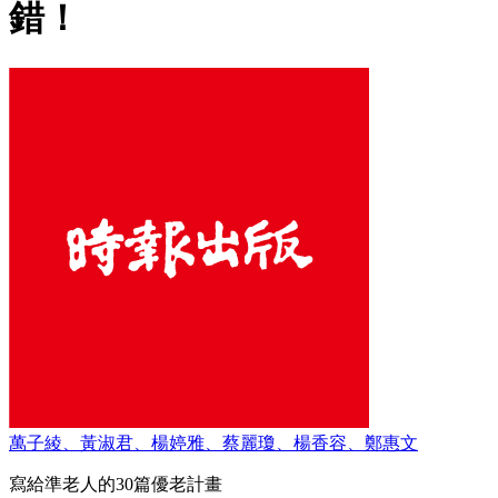
錯！
萬子綾、黃淑君、楊婷雅、蔡麗瓊、楊香容、鄭惠文
寫給準老人的30篇優老計畫