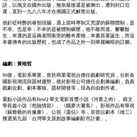
語，以俄文在國外出版，無奈最後還是被揪出，遭到封口厄
運，直到一九八八年才在俄國正式解禁出版。
他針砭時弊的睿智頭腦，遇上當時專制又荒謬的蘇聯體制，是
不幸、也是幸；不幸的是被體制碾壓，他不敵而逃、鬱鬱餘
生，幸運的是這兩者間衝突的離奇產物，本書原著誕生，而這
本書傳奇的出版歷程，也成了作品之外一則華麗幽暗的註腳。
編劇：黃唯哲
90後，電影系畢業，曾於商業電視台擔任戲劇研究員，分析各
國影視潮流與題材趨勢，後於影視公司擔任企劃兼編劇，負責
戲劇企劃、劇本審核、題材開發等，現為自由創作者。
重點小說作品有BenQ 華文電影首獎小說《河童之肉》、鏡文
學長篇小說《危險情節》、《餓夢大饕客》。影視作品有華視
《蘇爺爺的肖像畫》、公視《靈佔》等，並曾以劇本《雄三》
獲選第九屆「台灣華文原創故事編劇駐市計畫」。