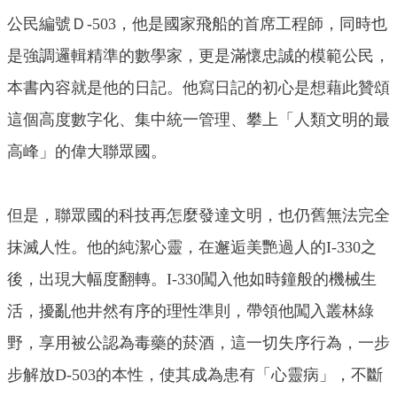
公民編號Ｄ-503，他是國家飛船的首席工程師，同時也
是強調邏輯精準的數學家，更是滿懷忠誠的模範公民，
本書內容就是他的日記。他寫日記的初心是想藉此贊頌
這個高度數字化、集中統一管理、攀上「人類文明的最
高峰」的偉大聯眾國。
但是，聯眾國的科技再怎麼發達文明，也仍舊無法完全
抹滅人性。他的純潔心靈，在邂逅美艷過人的I-330之
後，出現大幅度翻轉。I-330闖入他如時鐘般的機械生
活，擾亂他井然有序的理性準則，帶領他闖入叢林綠
野，享用被公認為毒藥的菸酒，這一切失序行為，一步
步解放D-503的本性，使其成為患有「心靈病」，不斷