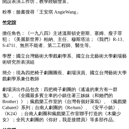
開設表演工作坊，教學經驗豐富。
粉專：臉書搜尋「王安琪 AngieWang」
竺定誼
擔任角色：《一九八四》主述溫斯頓史密斯、塞姆、瘦子罪
犯；《美麗新世界》柏納、主任、穆斯塔法；《我們》R-13、
S-4711、無所不能者、第二工程師、醫生等。
學歷：國立台灣藝術大學戲劇學系、國立台北藝術大學劇場藝
術研究所表演組
簡介：現為四把椅子劇團團長、劇場演員、國立台灣藝術大學
戲劇學系兼任教師
劇場演出作品包含：四把椅子劇團的《遙遠的東方有一群
鬼》、《全國最多賓士車的小鎮住著三姊妹（和她們的
Brother）》；瘋戲樂工作室的《台灣有個好萊塢》、《瘋戲樂
Cabaret》系列；台南人劇團的《Re/turn》、《安平小鎮》、
《K24》；台南人劇團和瘋戲樂工作室聯手打造的《木蘭少
女》；全民大劇團的《你好，我是接體員》等多部作品。