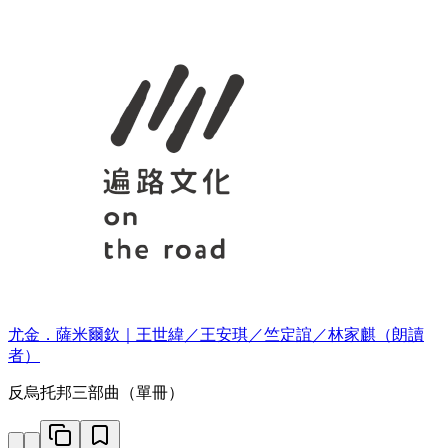
尤金．薩米爾欽｜王世緯／王安琪／竺定誼／林家麒（朗讀
者）
反烏托邦三部曲（單冊）