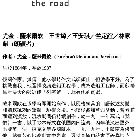
尤金．薩米爾欽｜王世緯／王安琪／竺定誼／林家
麒（朗讀者）
作者：尤金．薩米爾欽（Евге́ний Ива́нович Замя́тин）
生於1884年，卒於1937
俄國作家。據傳，他求學時作文成績頗佳，但數學不好。為了
挑戰自我，他選擇攻讀造船工程學，成為造船工程師，而蘇聯
當年最大的破冰船「列寧號」，就有他的貢獻。
薩米爾欽在求學時即開始寫作，以風格獨具的口語敘述文體，
和幽默諷刺的筆墨，馳譽文壇。他積極參加革命活動，曾被捕
而遭到流放，流放期間仍持續創作，於一九二一年寫成《我
們》一書，以手抄本形式在俄國內部流傳，四年後流出國外，
出版英、法、捷克文等多國版本。一九二九年，出版商為保護
他，煞費苦心地改動書中幾處，還特意慌稱該書原著為捷克