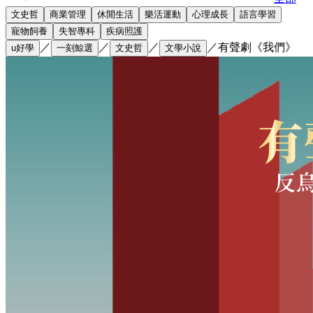
文史哲
商業管理
休閒生活
樂活運動
心理成長
語言學習
寵物飼養
失智專科
疾病照護
／
／
／
／
有聲劇《我們》
u好學
一刻鯨選
文史哲
文學小說