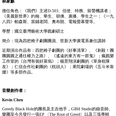
林家麒
擔任角色：《我們》主述D-503、信使、特務、留聲機講者；
《美麗新世界》約翰、華生、胡佛、廣播、學生之一；《一九
八四》帕森斯、當鋪老闆、奧布朗、電報螢幕聲等。
學歷：國立臺灣藝術大學戲劇碩士
簡介：現為四把椅子劇團團員、世新大學廣電系兼任講師
近期演出作品有：四把椅子劇團的《好事清單》、《刺殺！團
團圓圓之通往權力之路》、《遙遠的東方有一群鬼》；瘋戲樂
工作室的《台灣有個好萊塢》；楊景翔演劇團的《單身租隊
友》；仁信合作社劇團的《枕頭人》；果陀劇場的《五斗米靠
腰》等多部作品。
音樂創作者：
Kevin Chen
Greedy Black Hole的團長及主吉他手，GBH Studio的錄音師。
樂團至今共發行一張EP 〈The Root of Greed〉以及三張專輯