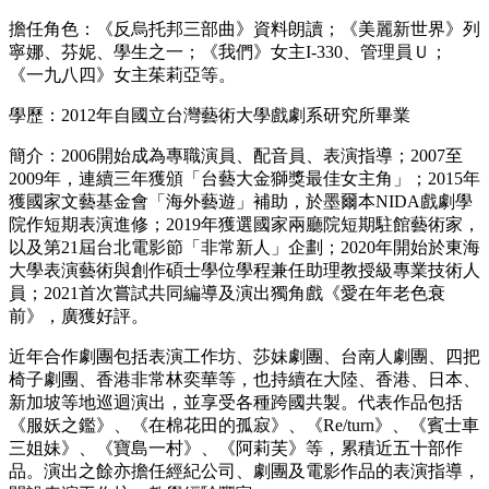
擔任角色：《反烏托邦三部曲》資料朗讀；《美麗新世界》列
寧娜、芬妮、學生之一；《我們》女主I-330、管理員Ｕ；
《一九八四》女主茱莉亞等。
學歷：2012年自國立台灣藝術大學戲劇系研究所畢業
簡介：2006開始成為專職演員、配音員、表演指導；2007至
2009年，連續三年獲頒「台藝大金獅獎最佳女主角」；2015年
獲國家文藝基金會「海外藝遊」補助，於墨爾本NIDA戲劇學
院作短期表演進修；2019年獲選國家兩廳院短期駐館藝術家，
以及第21屆台北電影節「非常新人」企劃；2020年開始於東海
大學表演藝術與創作碩士學位學程兼任助理教授級專業技術人
員；2021首次嘗試共同編導及演出獨角戲《愛在年老色衰
前》，廣獲好評。
近年合作劇團包括表演工作坊、莎妹劇團、台南人劇團、四把
椅子劇團、香港非常林奕華等，也持續在大陸、香港、日本、
新加坡等地巡迴演出，並享受各種跨國共製。代表作品包括
《服妖之鑑》、《在棉花田的孤寂》、《Re/turn》、《賓士車
三姐妹》、《寶島一村》、《阿莉芙》等，累積近五十部作
品。演出之餘亦擔任經紀公司、劇團及電影作品的表演指導，