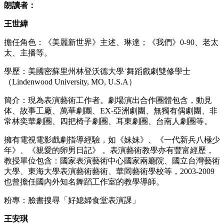
朗讀者：
王世緯
擔任角色：《美麗新世界》主述、琳達；《我們》0-90、老太
太、主播等。
學歷：美國密蘇里州林登沃德大學˙舞蹈戲劇雙修學士
（Lindenwood University, MO, U.S.A）
簡介：現為表演藝術工作者。劇場演出合作團體包含，動見
体、故事工廠、萬華劇團、EX-亞洲劇團、無獨有偶劇團、非
常林奕華劇團、四把椅子劇團、耳東劇團、台南人劇團等。
擁有電視電影戲劇指導經驗，如《妹妹》、《一代新兵八極少
年》、《親愛的卵男日記》 。表演藝術教學亦有豐富經歷，
教授單位包含：國家表演藝術中心國家兩廳院、國立台灣藝術
大學、東海大學表演藝術藝術、華岡藝術學校等，2003-2009
也曾擔任國內外知名舞蹈工作室的教學導師。
粉專：臉書搜尋「好媳婦食堂表演課」
王安琪