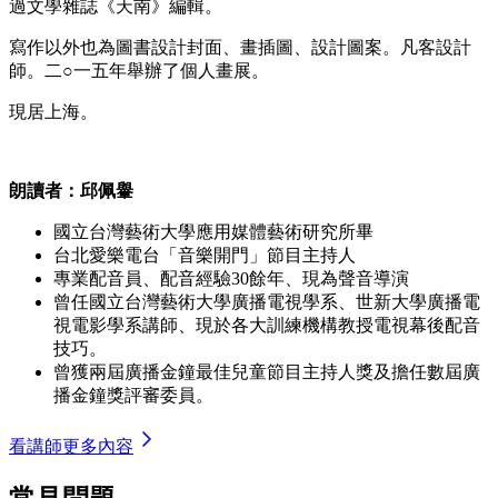
過文學雜誌《天南》編輯。
寫作以外也為圖書設計封面、畫插圖、設計圖案。凡客設計
師。二○一五年舉辦了個人畫展。
現居上海。
朗讀者：邱佩轝
國立台灣藝術大學應用媒體藝術研究所畢
台北愛樂電台「音樂開門」節目主持人
專業配音員、配音經驗30餘年、現為聲音導演
曾任國立台灣藝術大學廣播電視學系、世新大學廣播電
視電影學系講師、現於各大訓練機構教授電視幕後配音
技巧。
曾獲兩屆廣播金鐘最佳兒童節目主持人獎及擔任數屆廣
播金鐘獎評審委員。
看講師更多內容