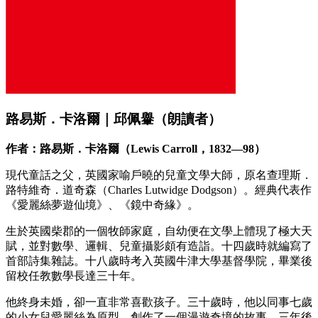
路易斯．卡洛爾｜邱佩轝（朗讀者）
作者：路易斯．卡洛爾（Lewis Carroll，1832—98）
現代童話之父，英國家喻戶曉的兒童文學大師，原名查理斯．
路特維奇．道奇森（Charles Lutwidge Dodgson）。經典代表作
《愛麗絲夢遊仙境》、《鏡中奇緣》。
生於英國柴郡的一個牧師家庭，自幼便在文學上體現了極大天
賦，並對數學、邏輯、兒童攝影頗有造詣。十四歲時就編寫了
首部詩集雜誌。十八歲時考入英國牛津大學基督學院，畢業後
留校任教數學長達三十年。
他終身未婚，卻一直非常喜歡孩子。三十歲時，他以同事七歲
的小女兒愛麗絲為原型，創作了一個漫遊奇境的故事。三年後