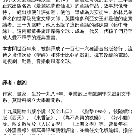
正式出版名為《愛麗絲夢遊仙境》的童話作品，故事想像奇
特，一經出版便佳評如潮，使他一舉成為與安徒生、格林兄弟
齊名的世界級兒童文學大師，英國維多利亞女王都是他的忠實
讀者。三十九歲時，他又出版了這部童話的姊妹篇《鏡中奇
緣》。這兩部童書旋即席捲全球，成為一代又一代孩子們乃至
成人愛不釋手的經典童書。
本書問世百年來，被翻譯成了一百七十六種語言出版發行，流
傳之廣僅次於《聖經》和莎士比亞的戲劇。據其改編的電影、
電視劇、動畫、音樂劇風靡全球。
譯者：顧湘
作家、畫家。生於一九八○年。畢業於上海戲劇學院戲劇文學
系、莫斯科國立大學新聞系。
十九歲開始出版小說《安全出口》、《點擊1999》。後陸續出
版《西天》、《東香記》、《為不高興的歡樂》、《好小貓》
等。散文散見於《人民文學》、《上海文學》等。曾長年在
《外灘畫報》撰寫書評和藝術評論，並擔任文化版編輯。擔任