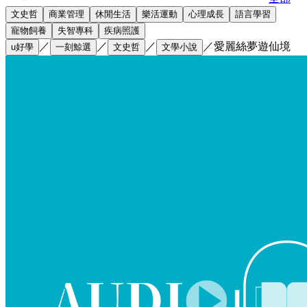
文史哲
商業管理
休閒生活
樂活運動
心理成長
語言學習
寵物飼養
失智專科
疾病照護
／
／
／
／
愛麗絲夢遊仙境
u好學
一刻鯨選
文史哲
文學小說