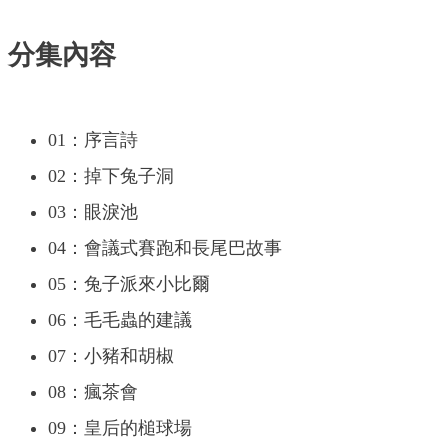
分集內容
01：序言詩
02：掉下兔子洞
03：眼淚池
04：會議式賽跑和長尾巴故事
05：兔子派來小比爾
06：毛毛蟲的建議
07：小豬和胡椒
08：瘋茶會
09：皇后的槌球場