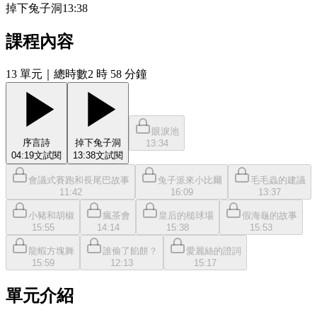
掉下兔子洞
13:38
課程內容
13
單元
｜總時數2 時 58 分鐘
眼淚池
序言詩
掉下兔子洞
13:34
04:19
文
試閱
13:38
文
試閱
會議式賽跑和長尾巴故事
兔子派來小比爾
毛毛蟲的建議
11:42
16:09
13:37
小豬和胡椒
瘋茶會
皇后的槌球場
假海龜的故事
15:55
14:14
15:38
15:53
龍蝦方塊舞
誰偷了餡餅？
愛麗絲的證詞
15:59
12:13
15:17
單元介紹