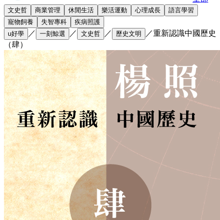
文史哲
商業管理
休閒生活
樂活運動
心理成長
語言學習
寵物飼養
失智專科
疾病照護
／
／
／
／
重新認識中國歷史
u好學
一刻鯨選
文史哲
歷史文明
（肆）