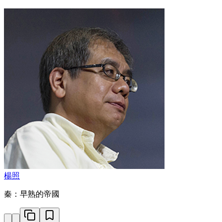
楊照
秦：早熟的帝國