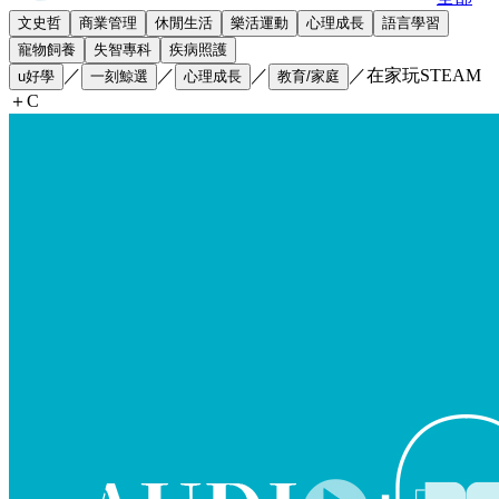
文史哲
商業管理
休閒生活
樂活運動
心理成長
語言學習
寵物飼養
失智專科
疾病照護
／
／
／
／
在家玩STEAM
u好學
一刻鯨選
心理成長
教育/家庭
＋C