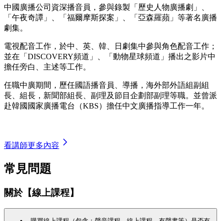
中國廣播公司資深播音員，參與錄製「歷史人物廣播劇」、
「午夜奇譚」、「福爾摩斯探案」、「亞森羅蘋」等著名廣播
劇集。
電視配音工作，於中、英、韓、日劇集中參與角色配音工作；
並在「DISCOVERY頻道」、「動物星球頻道」播出之影片中
擔任旁白、主述等工作。
任職中廣期間，歷任國語播音員、導播，海外部外語組副組
長、組長，新聞部組長、副理及節目企劃部副理等職。並曾派
赴韓國國家廣播電台（KBS）擔任中文廣播指導工作一年。
看講師更多內容
常見問題
關於【線上課程】
購買線上課程（包含：聲音課程、線上課程、有聲書等）是否有