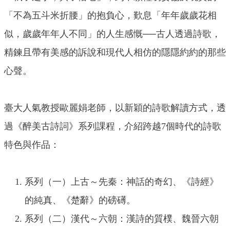
「不為五斗米折腰」的抱負心，歎息「年年歲歲花相
似，歲歲年年人不同」的人生感慨──古人透過詩歌，
精鍊且帶有美感的訴說和現代人相仿的隱隱約約的那些
心聲。
臺大人氣教授歐麗娟老師，以新穎的詩歌解讀方式，透
過《醉美古詩詞》系列課程，介紹跨越7個時代的詩歌
特色與作品：
系列（一）上古～先秦：神話的奇幻、《詩經》
的純真、《楚辭》的磅礡。
系列（二）漢代～六朝：漢詩的質樸、魏晉六朝