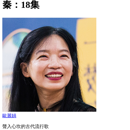
秦：18集
歐麗娟
聲入心坎的古代流行歌