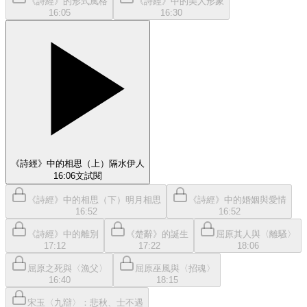
《詩經》的形式風格
《詩經》中的美人形象
16:05
16:30
《詩經》中的相思（上）隔水伊人
16:06
文
試閱
《詩經》中的相思（下）明月相思
《詩經》中的婚姻與愛情
16:52
16:52
《詩經》中的離別
《楚辭》的誕生
屈原其人與〈離騷〉
17:12
17:22
18:06
屈原之死與〈漁父〉
屈原巫風與〈招魂〉
16:40
18:15
宋玉〈九辯〉：悲秋、士不遇