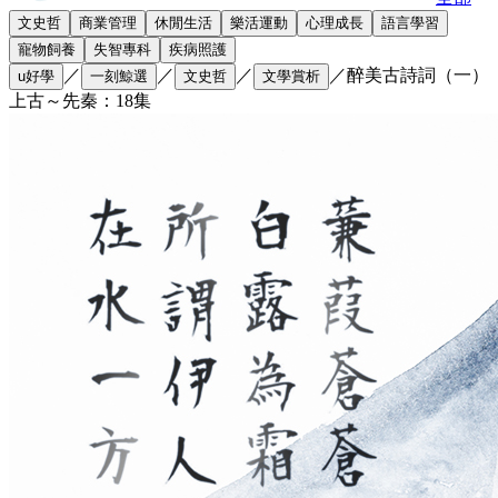
文史哲
商業管理
休閒生活
樂活運動
心理成長
語言學習
寵物飼養
失智專科
疾病照護
／
／
／
／
醉美古詩詞（一）
u好學
一刻鯨選
文史哲
文學賞析
上古～先秦：18集