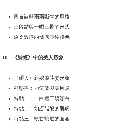
四言詩與兩兩斷句的風格
三段體與一唱三疊的形式
溫柔敦厚的情感表達特色
10：《詩經》中的美人形象
〈碩人〉新嫁娘莊姜形象
動態美：巧笑倩與美目盼
特點一：一白遮三醜潔白
特點二：如凝脂般的肌膚
特點三：螓首蛾眉的面容