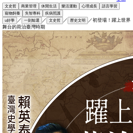
文史哲
商業管理
休閒生活
樂活運動
心理成長
語言學習
寵物飼養
失智專科
疾病照護
／
／
／
／
初登場！躍上世界
u好學
一刻鯨選
文史哲
歷史文明
舞台的荷治臺灣時期