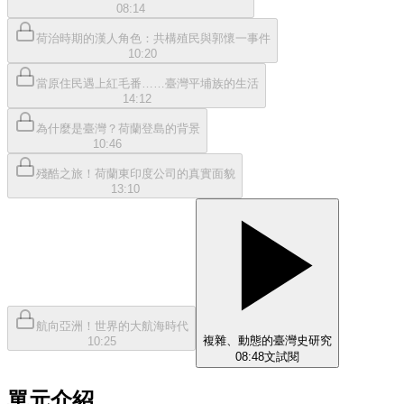
08:14
荷治時期的漢人角色：共構殖民與郭懷一事件
10:20
當原住民遇上紅毛番……臺灣平埔族的生活
14:12
為什麼是臺灣？荷蘭登島的背景
10:46
殘酷之旅！荷蘭東印度公司的真實面貌
13:10
航向亞洲！世界的大航海時代
複雜、動態的臺灣史研究
10:25
08:48
文
試閱
單元介紹