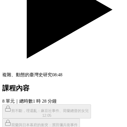
複雜、動態的臺灣史研究
08:48
課程內容
8
單元
｜總時數1 時 28 分鐘
剪不斷，理還亂：麻豆社事件、荷蘭總督的女兒
12:05
荷蘭與日本幕府的衝突：濱田彌兵衛事件