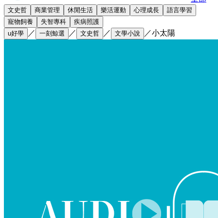
文史哲
商業管理
休閒生活
樂活運動
心理成長
語言學習
寵物飼養
失智專科
疾病照護
／
／
／
／
小太陽
u好學
一刻鯨選
文史哲
文學小說