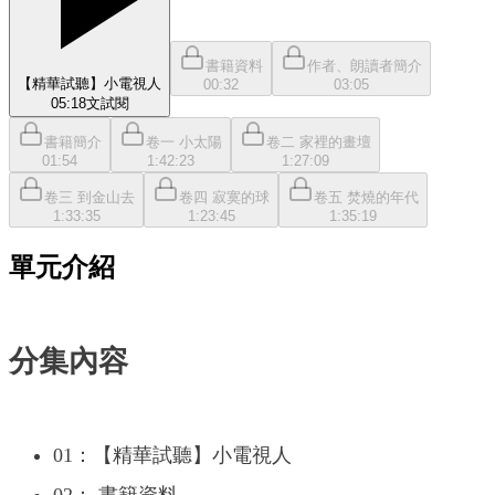
書籍資料
作者、朗讀者簡介
【精華試聽】小電視人
00:32
03:05
05:18
文
試閱
書籍簡介
卷一 小太陽
卷二 家裡的畫壇
01:54
1:42:23
1:27:09
卷三 到金山去
卷四 寂寞的球
卷五 焚燒的年代
1:33:35
1:23:45
1:35:19
單元介紹
分集內容
01：【精華試聽】小電視人