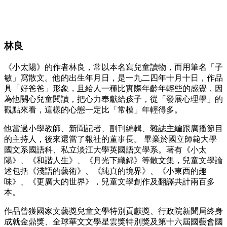
林良
《小太陽》的作者林良，常以本名寫兒童讀物，而用筆名「子
敏」寫散文。他的出生年月日，是一九二四年十月十日，作品
具「好爸爸」形象，且給人一種比實際年齡年輕些的感覺，因
為他關心兒童閱讀，把心力奉獻給孩子，從「發展心理學」的
觀點來看，這樣的心態一定比「常模」年輕得多。
他當過小學教師、新聞記者、副刊編輯、雜誌主編跟廣播節目
的主持人，後來還當了報社的董事長。 畢業於國立師範大學
國文系國語科、私立淡江大學英國語文學系。著有《小太
陽》、《和諧人生》、《月光下織錦》等散文集，兒童文學論
述包括《淺語的藝術》、《純真的境界》、《小東西的趣
味》、《更廣大的世界》，兒童文學創作及翻譯共計兩百多
本。
作品曾獲國家文藝獎兒童文學特別貢獻獎、行政院新聞局終身
成就金鼎獎、全球華文文學星雲獎特別獎及第十六屆國藝會國