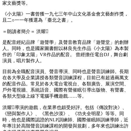
家文藝獎等。
《小太陽》一書曾獲一九七三年中山文化基金會文藝創作獎，
且二○一一年獲選為「臺北之書」。
＝朗讀者簡介＝ 洪耀𥳜
是配音經紀品牌「遊聲學」及聲音教育品牌「遊聲堂」的創辦
人。同時，也是國家圖書館以林良先生作品《小太陽》為本製
作的「印象太陽」VR作品的配音。 曾經擔任電台DJ，舞台劇
演員，唱片製作人。
目前為全職配音演員、聲音導演、同時也是聲音訓練師。長期
在各大學及企業講授各類聲音訓練課程，目前已有超過兩萬支
的配音作品。常見於各大電台電視台、各類廣告、展演空間、
戶外電視牆、系統語音、國際有聲催眠引導出版物、有聲書、
各類大型線上線下電腦手機遊戲……等。
洪耀𥳜導演的遊戲，在業界也頗受好評。包括《傳說對決》、
《戀與製作人》、《黑色沙漠》、《功夫全明星》等等。同
時，他也是國際認證的NLP訓練師、國際催眠師訓練導師，近
年專注於高階聲音訓練課程的開發與規劃，多年來也訓練出許