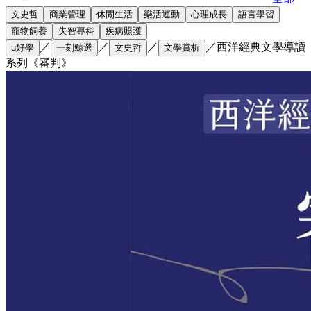
文史哲
商業管理
休閒生活
樂活運動
心理成長
語言學習
寵物飼養
失智專科
疾病照護
／
／
／
／
西洋經典文學導讀
u好學
一刻鯨選
文史哲
文學賞析
系列《審判》