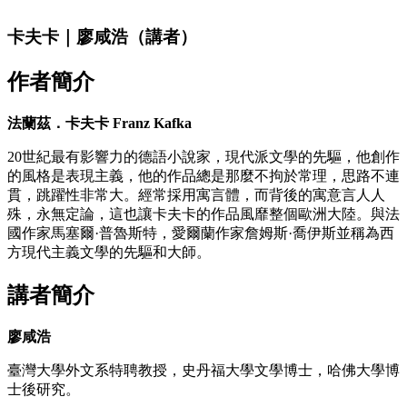
卡夫卡｜廖咸浩（講者）
作者簡介
法蘭茲．卡夫卡 Franz Kafka
20世紀最有影響力的德語小說家，現代派文學的先驅，他創作
的風格是表現主義，他的作品總是那麼不拘於常理，思路不連
貫，跳躍性非常大。經常採用寓言體，而背後的寓意言人人
殊，永無定論，這也讓卡夫卡的作品風靡整個歐洲大陸。與法
國作家馬塞爾·普魯斯特，愛爾蘭作家詹姆斯·喬伊斯並稱為西
方現代主義文學的先驅和大師。
講者簡介
廖咸浩
臺灣大學外文系特聘教授，史丹福大學文學博士，哈佛大學博
士後研究。