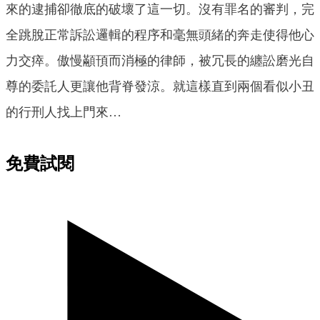
來的逮捕卻徹底的破壞了這一切。沒有罪名的審判，完
全跳脫正常訴訟邏輯的程序和毫無頭緒的奔走使得他心
力交瘁。傲慢顢頇而消極的律師，被冗長的纏訟磨光自
尊的委託人更讓他背脊發涼。就這樣直到兩個看似小丑
的行刑人找上門來…
免費試閱