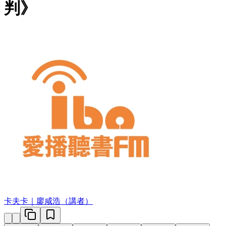
判》
卡夫卡｜廖咸浩（講者）