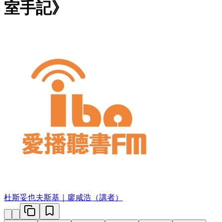
室手記》
杜斯妥也夫斯基｜廖咸浩（講者）