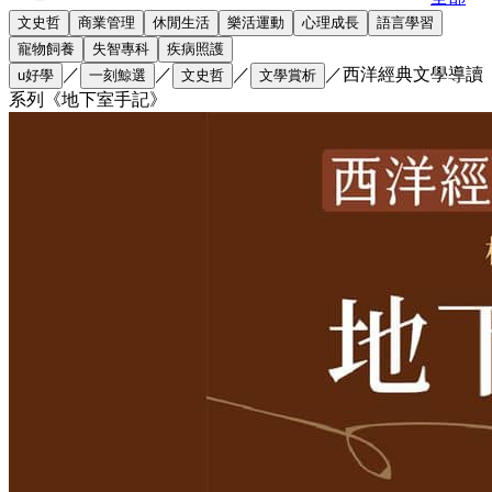
文史哲
商業管理
休閒生活
樂活運動
心理成長
語言學習
寵物飼養
失智專科
疾病照護
／
／
／
／
西洋經典文學導讀
u好學
一刻鯨選
文史哲
文學賞析
系列《地下室手記》