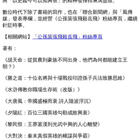
將「以史鑑今可以知興替」的精神發揮得淋漓盡致。
數位時代下除了書籍的寫作，也在「聯合新聞網」與「風傳
媒」發表專欄，並經營《公孫策張飛殺岳飛》粉絲專頁，繼續
針貶時事。
【相關網站】
「公孫策張飛殺岳飛」粉絲專頁
著有：
《覘天命：從貧農到豪族不同出身，他們為何都能建立王
朝？》
《勝之道：十位名將與十場戰役印證孫子兵法致勝思維》
《水滸傳教你職場生存術（改版）》
《大唐風：帝國盛極而衰 詩人隨波浮沉》
《夕陽紅：百位三國英雄勾勒成敗興衰》
《黎民恨：王莽篡漢到光武中興的人心離變》
《大對決：秦末真假英雄的權謀與爭霸》