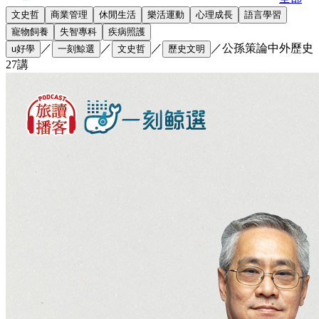
文史哲
商業管理
休閒生活
樂活運動
心理成長
語言學習
寵物飼養
失智專科
疾病照護
／
／
／
／
公孫策論中外歷史
u好學
一刻鯨選
文史哲
歷史文明
27講