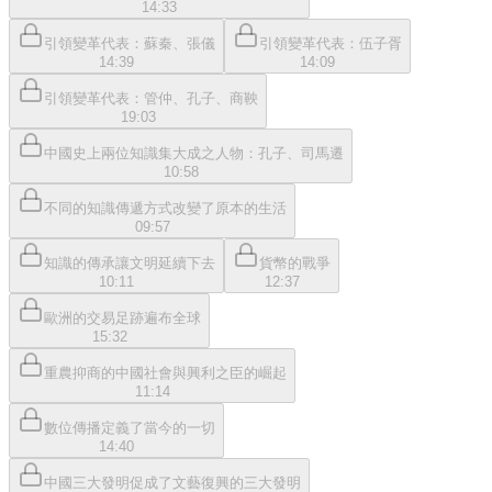
14:33
引領變革代表：蘇秦、張儀
引領變革代表：伍子胥
14:39
14:09
引領變革代表：管仲、孔子、商鞅
19:03
中國史上兩位知識集大成之人物：孔子、司馬遷
10:58
不同的知識傳遞方式改變了原本的生活
09:57
知識的傳承讓文明延續下去
貨幣的戰爭
10:11
12:37
歐洲的交易足跡遍布全球
15:32
重農抑商的中國社會與興利之臣的崛起
11:14
數位傳播定義了當今的一切
14:40
中國三大發明促成了文藝復興的三大發明