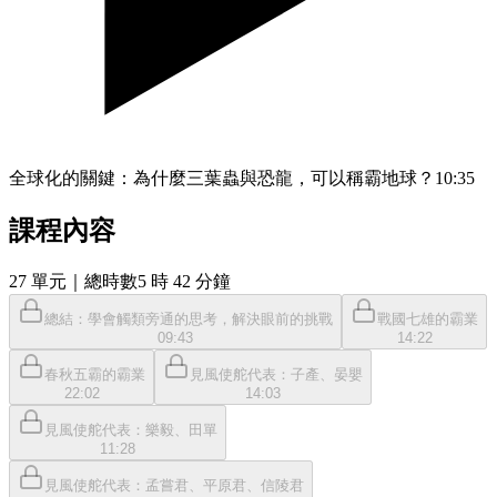
全球化的關鍵：為什麼三葉蟲與恐龍，可以稱霸地球？
10:35
課程內容
27
單元
｜總時數5 時 42 分鐘
總結：學會觸類旁通的思考，解決眼前的挑戰
戰國七雄的霸業
09:43
14:22
春秋五霸的霸業
見風使舵代表：子產、晏嬰
22:02
14:03
見風使舵代表：樂毅、田單
11:28
見風使舵代表：孟嘗君、平原君、信陵君