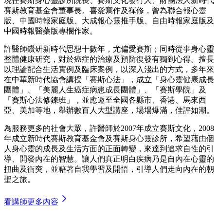
現任賽斯身心靈診所院長、賽斯文化發行人、財團法人新時代
賽斯教育基金會董事長。喜愛寫作及禪修，曾為聯合報心靈
版、中國時報家庭版、大成報心靈推手版、自由時報家庭版及
中國時報醫藥版專欄作家。
許醫師鑽研新時代思想十數年，尤偏愛賽斯；同時從事身心靈
整體健康研究，對於癌症的治療及預防復發有獨到心得。擅長
以理論配合生活實例及臨床案例，以深入淺出的方式，多年來
在中華新時代協會講授「賽斯心法」，成立「身心靈健康成長
團體」、「美麗人生癌症病患成長團體」、「賽斯學院」及
「賽斯心法修鍊班」，並應邀至全國各縣市、香港、馬來西
亞、美加等地，舉辦數百人大型講座，場場爆滿，佳評如潮。
為服務更多的社會大眾，許醫師於2007年成立賽斯文化，2008
年成立新時代賽斯教育基金會及賽斯身心靈診所，希望藉由個
人身心靈的成長及生活方面的正面轉變，來達到追求自性的引
導、開發內在的智慧。讓人們真正明白疾病乃是自內在心靈的
扭曲及衝突，並藉著自我學習及開悟，引導人們走向內在的朝
聖之旅。
看講師更多內容