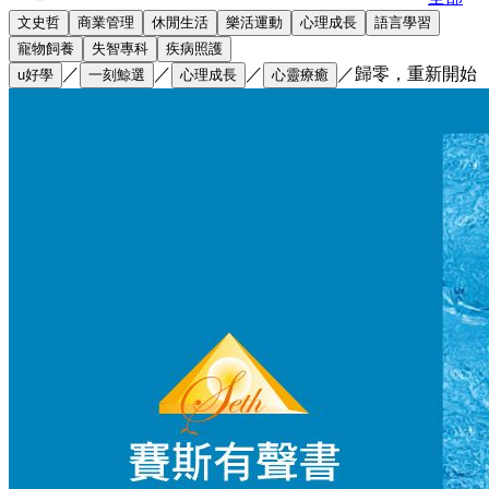
文史哲
商業管理
休閒生活
樂活運動
心理成長
語言學習
寵物飼養
失智專科
疾病照護
／
／
／
／
歸零，重新開始
u好學
一刻鯨選
心理成長
心靈療癒