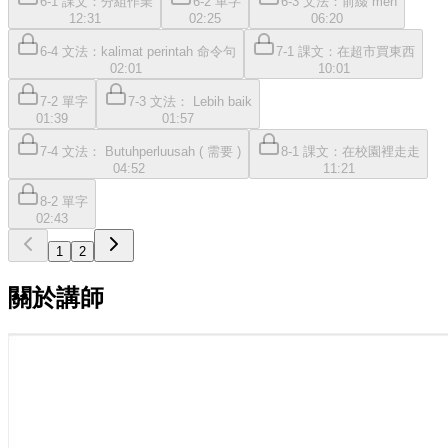
6-1 課文：分組作業
6-2 單字
6-3 文法：前綴 men
12:31
02:25
06:20
6-4 文法：kalimat perintah 命令句
7-1 課文：在超市買東西
02:01
10:01
7-2 單字
7-3 文法： Lebih baik
01:39
01:57
7-4 文法： Butuhperluusah ( 需要 )
8-1 課文：在校園裡走走
04:52
11:21
8-2 單字
02:43
1
2
關於講師