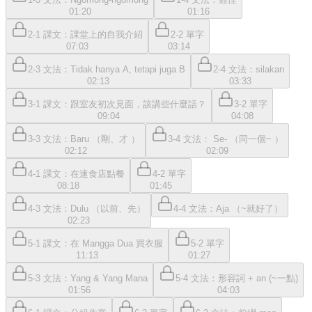
01:20
01:16
2-1 課文：課堂上的自我介紹
2-2 單字
07:03
03:14
2-3 文法：Tidak hanya A, tetapi juga B
2-4 文法：silakan
02:13
03:33
3-1 課文：跟室友初次見面，該講些什麼話？
3-2 單字
09:04
04:08
3-3 文法：Baru （剛、才 ）
3-4 文法： Se- （同一個~ ）
02:12
02:09
4-1 課文：在速食店點餐
4-2 單字
08:18
01:45
4-3 文法：Dulu （以前、先）
4-4 文法：Aja （~就好了）
02:23
5-1 課文：在 Mangga Dua 買衣服
5-2 單字
11:13
01:27
5-3 文法：Yang & Yang Mana
5-4 文法：形容詞 + an (~一點)
01:56
04:03