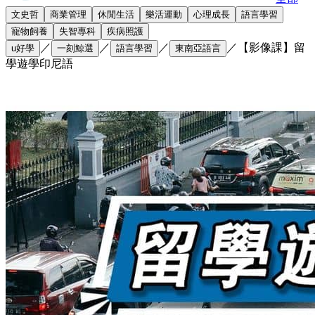
文史哲
商業管理
休閒生活
樂活運動
心理成長
語言學習
寵物飼養
失智專科
疾病照護
／
／
／
／
【影像課】留
u好學
一刻鯨選
語言學習
東南亞語言
學遊學印尼語