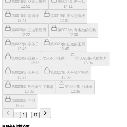
第0016集-林家大爆炸
第0017集-差一點
12:52
14:11
第0018集-別這樣
第0019集-美女別這樣
12:41
12:01
第0020集-狂搧裝逼男
第0021集-奪走她的初吻
12:22
12:30
第0022集-寒苓子
第0023集-狂傲的王梁
12:43
12:45
第0024集-我殺人，從來不計後果
第0025集-八紋地丹
12:32
13:04
第0026集-天丹境
第0027集-天丹境的對峙
13:27
13:06
第0028集-對他産生了興趣
第0029集-回林家
13:35
12:35
第0030集-立威
12:55
…
1
2
17