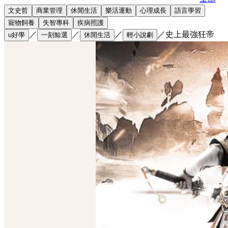
文史哲
商業管理
休閒生活
樂活運動
心理成長
語言學習
寵物飼養
失智專科
疾病照護
／
／
／
／
史上最強狂帝
u好學
一刻鯨選
休閒生活
輕小說劇