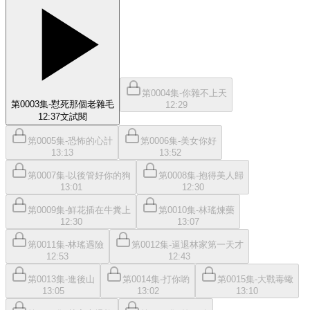
第0004集-你雜不上天
第0003集-懟死那個老雜毛
12:29
12:37
文
試閱
第0005集-恐怖的心計
第0006集-美女你好
13:13
13:52
第0007集-以後管好你的狗
第0008集-抱得美人歸
13:01
12:30
第0009集-鮮花插在牛糞上
第0010集-林瑤煉藥
12:30
13:07
第0011集-林瑤遇險
第0012集-逼退林家第一天才
12:53
12:43
第0013集-進後山
第0014集-打你喲
第0015集-大戰毒蠍
13:05
13:02
13:10