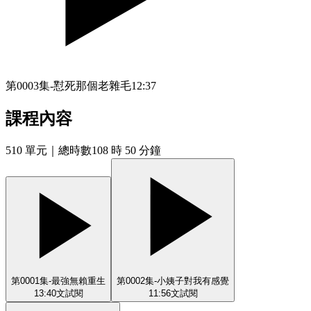
第0003集-懟死那個老雜毛
12:37
課程內容
510
單元
｜總時數108 時 50 分鐘
第0001集-最強無賴重生
第0002集-小姨子對我有感覺
13:40
文
試閱
11:56
文
試閱