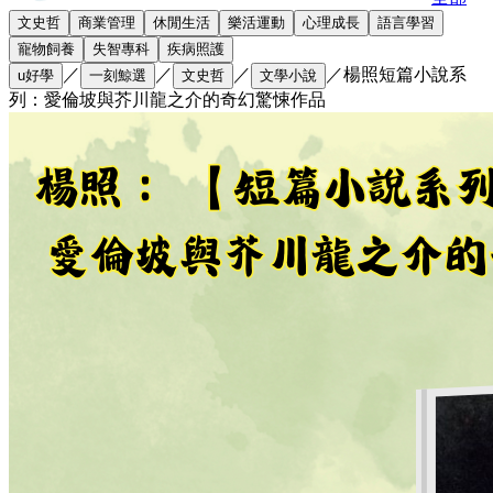
文史哲
商業管理
休閒生活
樂活運動
心理成長
語言學習
寵物飼養
失智專科
疾病照護
／
／
／
／
楊照短篇小說系
u好學
一刻鯨選
文史哲
文學小說
列：愛倫坡與芥川龍之介的奇幻驚悚作品