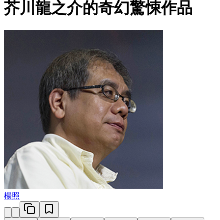
芥川龍之介的奇幻驚悚作品
楊照