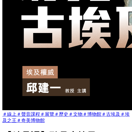
＃
線上
＃
聲音課程
＃
展覽
＃
歷史
＃
文物
＃
博物館
＃
古埃及
＃
埃
及之王
＃
奇美博物館