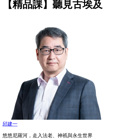
【精品課】聽見古埃及
邱建一
悠悠尼羅河，走入法老、神祇與永生世界