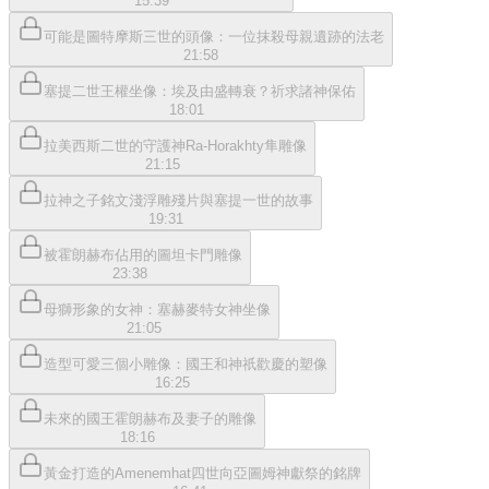
15:39
可能是圖特摩斯三世的頭像：一位抹殺母親遺跡的法老
21:58
塞提二世王權坐像：埃及由盛轉衰？祈求諸神保佑
18:01
拉美西斯二世的守護神Ra-Horakhty隼雕像
21:15
拉神之子銘文淺浮雕殘片與塞提一世的故事
19:31
被霍朗赫布佔用的圖坦卡門雕像
23:38
母獅形象的女神：塞赫麥特女神坐像
21:05
造型可愛三個小雕像：國王和神祇歡慶的塑像
16:25
未來的國王霍朗赫布及妻子的雕像
18:16
黃金打造的Amenemhat四世向亞圖姆神獻祭的銘牌