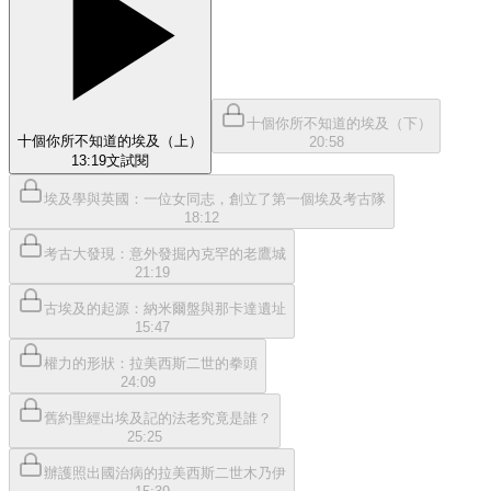
十個你所不知道的埃及（下）
十個你所不知道的埃及（上）
20:58
13:19
文
試閱
埃及學與英國：一位女同志，創立了第一個埃及考古隊
18:12
考古大發現：意外發掘內克罕的老鷹城
21:19
古埃及的起源：納米爾盤與那卡達遺址
15:47
權力的形狀：拉美西斯二世的拳頭
24:09
舊約聖經出埃及記的法老究竟是誰？
25:25
辦護照出國治病的拉美西斯二世木乃伊