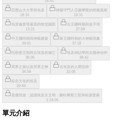
16:41
亞歷山大大帝與埃及
神廟守門人亞赫摩斯的棺柩底座
18:16
19:31
烏里倫普塔墓室的祭堂牆面
古王國時期與金字塔
13:21
37:09
中王國時期與神殿建築
新王國時期的大神殿現象
34:01
37:18
托勒密王朝與古埃及的滅亡
埃及神話學與太陽神信仰
35:05
38:42
冥界之旅以及冥界之神
古埃及的人間信仰
34:59
32:06
綜合文化的埃及
29:49
直播回放：認識埃及古文明：圖特摩斯三世與哈謝普蘇
1:24:05
單元介紹