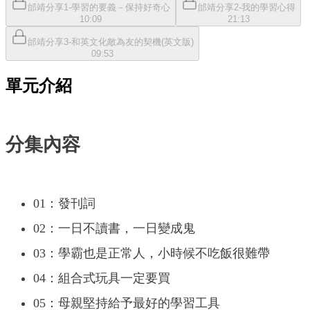
邰靖分享1-學習的要義－保持好奇心
邰靖分享2-我的學習心得
10:09
21:13
邰靖分享3-和英文化敵為友的契機(英文版)
09:53
單元介紹
分集內容
01：發刊詞
02：一日不讀書，一日變成鬼
03：學霸也是正常人，小時候不吃飯很難帶
04：組合式玩具一定要買
05：母親堅持給予最好的學習工具