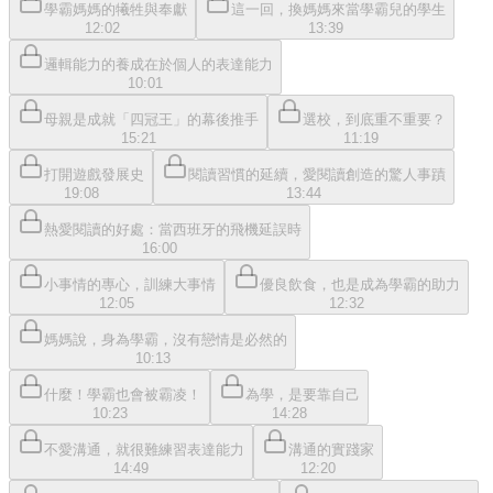
學霸媽媽的犧牲與奉獻
這一回，換媽媽來當學霸兒的學生
12:02
13:39
邏輯能力的養成在於個人的表達能力
10:01
母親是成就「四冠王」的幕後推手
選校，到底重不重要？
15:21
11:19
打開遊戲發展史
閱讀習慣的延續，愛閱讀創造的驚人事蹟
19:08
13:44
熱愛閱讀的好處：當西班牙的飛機延誤時
16:00
小事情的專心，訓練大事情
優良飲食，也是成為學霸的助力
12:05
12:32
媽媽說，身為學霸，沒有戀情是必然的
10:13
什麼！學霸也會被霸凌！
為學，是要靠自己
10:23
14:28
不愛溝通，就很難練習表達能力
溝通的實踐家
14:49
12:20