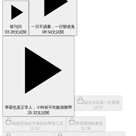
發刊詞
一日不讀書，一日變成鬼
03:28
文
試閱
08:54
文
試閱
組合式玩具一定要買
學霸也是正常人，小時候不吃飯很難帶
12:07
25:32
文
試閱
母親堅持給予最好的學習工具
學習環境的創造
11:12
11:36