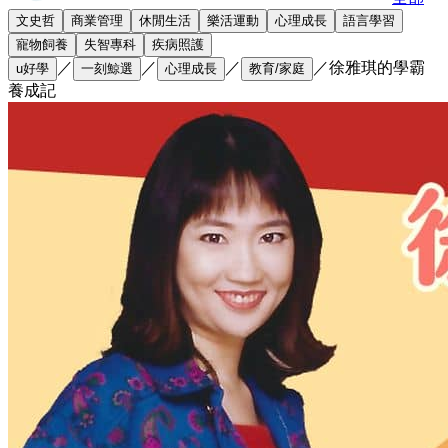
文史哲
商業管理
休閒生活
樂活運動
心理成長
語言學習
寵物飼養
失智專科
疾病照護
／
／
／
／
徐雅琪的學霸
u好學
一刻鯨選
心理成長
教育/家庭
養成記