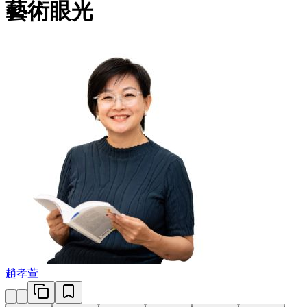
藝術眼光
趙孝萱