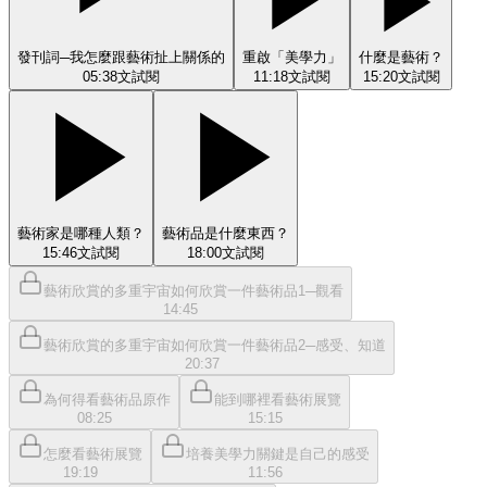
發刊詞─我怎麼跟藝術扯上關係的
重啟「美學力」
什麼是藝術？
05:38
文
試閱
11:18
文
試閱
15:20
文
試閱
藝術家是哪種人類？
藝術品是什麼東西？
15:46
文
試閱
18:00
文
試閱
藝術欣賞的多重宇宙如何欣賞一件藝術品1─觀看
14:45
藝術欣賞的多重宇宙如何欣賞一件藝術品2─感受、知道
20:37
為何得看藝術品原作
能到哪裡看藝術展覽
08:25
15:15
怎麼看藝術展覽
培養美學力關鍵是自己的感受
19:19
11:56