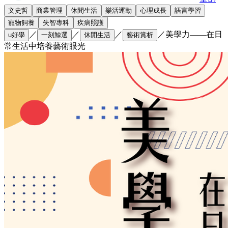
文史哲
商業管理
休閒生活
樂活運動
心理成長
語言學習
寵物飼養
失智專科
疾病照護
／
／
／
／
美學力——在日
u好學
一刻鯨選
休閒生活
藝術賞析
常生活中培養藝術眼光