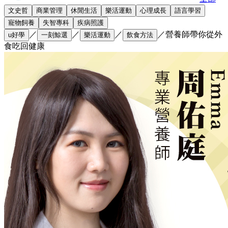
文史哲
商業管理
休閒生活
樂活運動
心理成長
語言學習
寵物飼養
失智專科
疾病照護
／
／
／
／
營養師帶你從外
u好學
一刻鯨選
樂活運動
飲食方法
食吃回健康