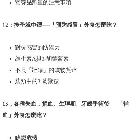
營養品劑量的注意事項
12：換季就中鏢──「預防感冒」外食怎麼吃？
對抗感冒的防禦力
維生素A與β-胡蘿蔔素
不只「壯陽」的礦物質鋅
菇類中的β-葡聚糖
13：各種失血：捐血、生理期、牙齒手術後──「補
血」外食怎麼吃？
缺鐵危機