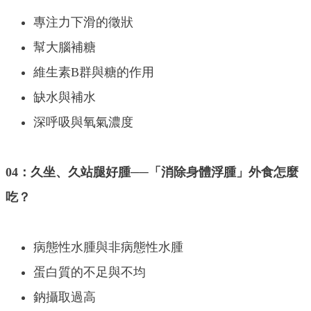
專注力下滑的徵狀
幫大腦補糖
維生素B群與糖的作用
缺水與補水
深呼吸與氧氣濃度
04：久坐、久站腿好腫──「消除身體浮腫」外食怎麼
吃？
病態性水腫與非病態性水腫
蛋白質的不足與不均
鈉攝取過高