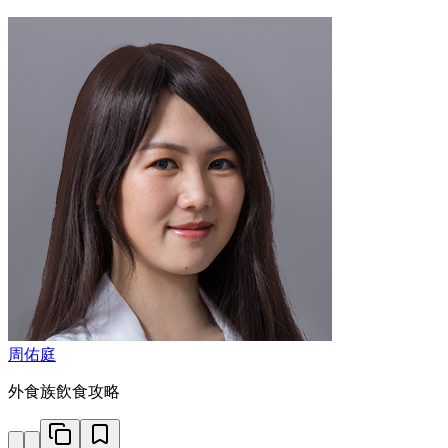
周佑庭
外食族飲食攻略