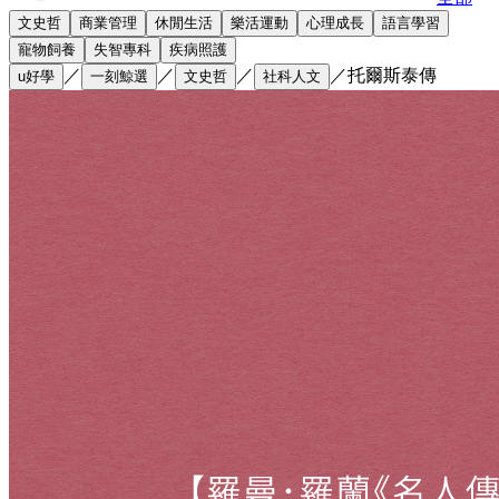
文史哲
商業管理
休閒生活
樂活運動
心理成長
語言學習
寵物飼養
失智專科
疾病照護
／
／
／
／
托爾斯泰傳
u好學
一刻鯨選
文史哲
社科人文