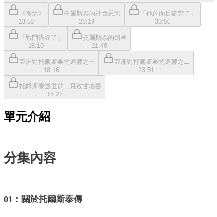
《復活》
托爾斯泰的社會思想
「他的面目確定了」
13:58
28:19
33:50
「戰鬥告終了」
托爾斯泰的遺著
18:10
21:48
亞洲對托爾斯泰的迴響之一
亞洲對托爾斯泰的迴響之二
18:16
23:51
托爾斯泰逝世前二月致甘地書
14:27
單元介紹
分集內容
01：關於托爾斯泰傳