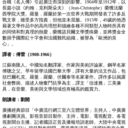
合稱《名人傳》引起廣泛而深刻的影響。1904年至1912年，以
長篇小說《約翰．克利斯朵夫》（Jean-Christophe）榮獲法蘭
西學院大獎。羅曼．羅蘭於第一次世界大戰期間發表了許多反
戰文章，雖受多方指責，但他並未屈服。1915年，49歲的他憑
藉著文學作品中的高尚理想和描繪各種不同類型人物時所具有
的同情和對真理的熱愛，榮獲諾貝爾文學獎殊榮，並將獎金全
數捐予國際紅十字會和法國難民組織，被譽為「歐洲的良
心」。
譯者：傅雷（1908-1966）
江蘇南匯人。中國知名翻譯家、作家與美術評論家。鋼琴名家
傅聰之父。早年留學法國巴黎大學，譯有大量的法文作品，包
括巴爾札克、羅曼．羅蘭、伏爾泰等名家著作。譯作多以揭露
社會弊病、描述人物奮鬥抗爭為主，譯文「信達雅」三美兼
具，在音樂、美術與文學領域也有極高的鑑賞力。
朗讀者：劉開
廣播經典節目「中廣流行網三至六立體世界」主持人，中廣廣
播劇團演員。影視音節目製作、主持，電影、電視配音。各電
視新聞台主播、記者國語正音及播報培訓老師。大陸中央電視