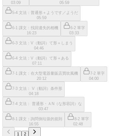
03:09
05:59
5-4 文法：普通形＋ようです／ようだ
05:59
6-1 課文：找回遺失的相機
6-2 單字
16:23
03:33
6-3 文法：V（動詞）て形＋しまう
04:46
6-4 文法：V（動詞）て形＋ある
07:11
7-1 課文：在大型電器量販店買吹風機
7-2 單字
20:12
04:00
7-3 文法： V（動詞）条件形
04:18
7-4 文法： 普通形・ＡN（な形容詞）な
03:47
8-1 課文：詢問倒垃圾的規則
8-2 單字
16:55
02:48
1
2