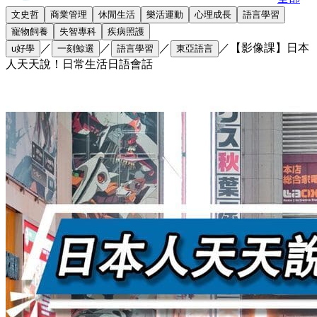
文史哲
商業管理
休閒生活
樂活運動
心理成長
語言學習
寵物飼養
失智專科
疾病照護
／
／
／
／
【影像課】日本
u好學
一刻鯨選
語言學習
東亞語言
人天天說！日常生活日語會話