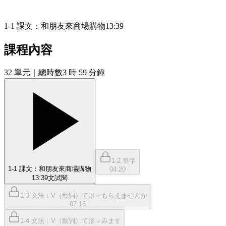
1-1 課文：和朋友來商場購物
13:39
課程內容
32
單元
｜總時數3 時 59 分鐘
1-2 單字
1-1 課文：和朋友來商場購物
04:20
13:39
文
試閱
1-3 文法：V（動詞）て形＋もらえませんか
07:16
1-4 文法：V（動詞）て形＋みます