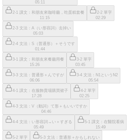
05:11
2-1 課文：和朋友來咖啡廳，吃蛋糕套餐
2-2 單字
11:15
02:29
2-3 文法：A（い形容詞）去掉い
05:03
2-4 文法：S（普通形）＋そうです
01:44
3-1 課文：和朋友來餐廳用餐
3-2 單字
15:26
03:45
3-3 文法：普通形＋んですが
3-4 文法：N1というN2
06:06
05:54
4-1 課文：在服飾賣場購買裙子
4-2 單字
17:28
02:25
4-3 文法：V（動詞）て形＋もいいですか
04:46
4-4 文法：い形容詞→い＋すぎる
5-1 課文：在醫院看病
05:49
15:49
5-2 單字
5-3 文法：普通形＋かもしれない