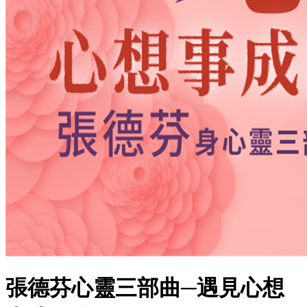
張德芬心靈三部曲─遇見心想