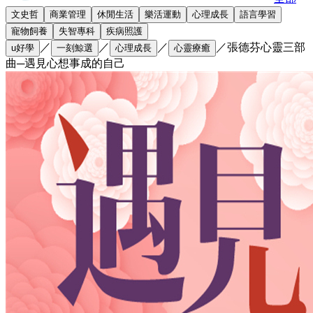
文史哲
商業管理
休閒生活
樂活運動
心理成長
語言學習
寵物飼養
失智專科
疾病照護
／
／
／
／
張德芬心靈三部
u好學
一刻鯨選
心理成長
心靈療癒
曲─遇見心想事成的自己