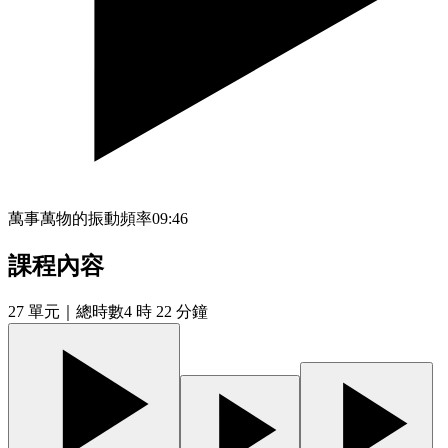
萬事萬物的振動頻率
09:46
課程內容
27
單元
｜總時數4 時 22 分鐘