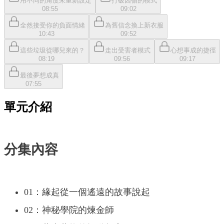
用不同的角度來重新設定
打破因循的模式
08:55
09:02
全然接受你的負面情緒
為舊信念換上新衣服
10:43
09:52
這些垃圾從哪兒來的？
走出受害者模式
心想事成的捷徑
08:19
09:56
09:17
最後夢想成真
07:55
單元介紹
分集內容
01：緣起從一個遙遠的故事說起
02：神秘學院的煉金師