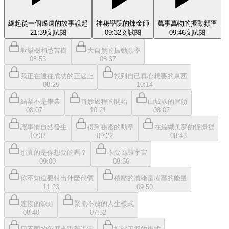
緣起從一個遙遠的故事說起
神秘學院的煉金師
萬事萬物的振動頻率
21:39
文
試閱
09:32
文
試閱
09:46
文
試閱
歡樂樹和愁苦樹
大自然的振動頻率
08:53
08:37
我正在通往成功的正途上
找到自己真心想要的東西
08:25
10:14
結業不是畢業
奇妙旅程的開始
山城國的冒險
08:07
10:21
08:07
讓事情自然發生
得到秘密的勳章
在編織美夢的憧憬裡
10:37
09:22
08:43
那真的是你想要的嗎？
不要為難宇宙
09:00
08:56
你不知道要付出什麼代價
積壓的情緒是堵塞的能量
11:23
09:50
連接的源頭
緊抓不放的人生模式
08:40
07:52